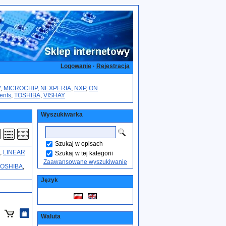
Logowanie
·
Rejestracja
Y
,
MICROCHIP
,
NEXPERIA
,
NXP
,
ON
ents
,
TOSHIBA
,
VISHAY
Wyszukiwarka
Szukaj w opisach
,
LINEAR
Szukaj w tej kategorii
Zaawansowane wyszukiwanie
TOSHIBA
,
Język
Waluta