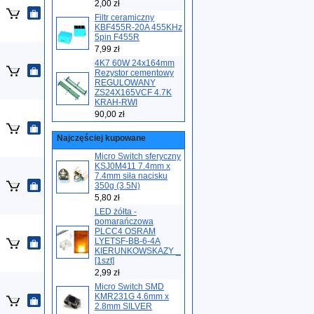
2,00 zł
Filtr ceramiczny
KBF455R-20A 455KHz
5pin F455R
7,99 zł
4K7 60W 24x164mm
Rezystor cementowy
REGULOWANY
ZS24X165VCF 4.7K
KRAH-RWI
90,00 zł
Najczęściej kupowane
Micro Switch sferyczny
KSJ0M411 7.4mm x
7.4mm siła nacisku
350g (3.5N)
5,80 zł
LED żółta -
pomarańczowa
PLCC4 OSRAM
LYETSF-BB-6-4A
KIERUNKOWSKAZY _
[1szt]
2,99 zł
Micro Switch SMD
KMR231G 4.6mm x
2.8mm SILVER