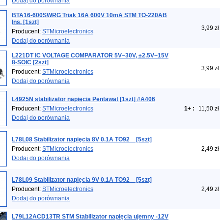
Dodaj do porównania
BTA16-600SWRG Triak 16A 600V 10mA STM TO-220AB
Ins. [1szt]
3,99 zł
Producent:
STMicroelectronics
Dodaj do porównania
L221DT IC VOLTAGE COMPARATOR 5V~30V, ±2.5V~15V
8-SOIC [2szt]
3,99 zł
Producent:
STMicroelectronics
Dodaj do porównania
L4925N stabilizator napięcia Pentawat [1szt] #A406
Producent:
STMicroelectronics
1+
:
11,50 zł
Dodaj do porównania
L78L08 Stabilizator napięcia 8V 0.1A TO92 _ [5szt]
Producent:
STMicroelectronics
2,49 zł
Dodaj do porównania
L78L09 Stabilizator napięcia 9V 0.1A TO92 _ [5szt]
Producent:
STMicroelectronics
2,49 zł
Dodaj do porównania
L79L12ACD13TR STM Stabilizator napięcia ujemny -12V