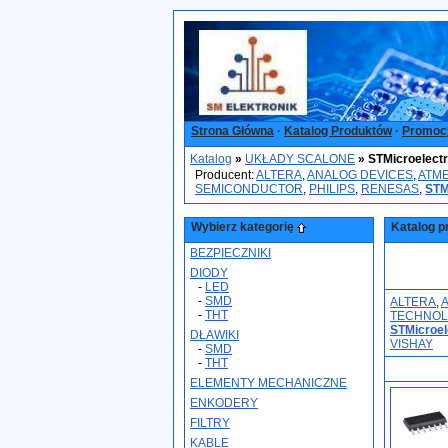
Strona Główna
·
Katalog Produktów
·
Promoc
Katalog
»
UKŁADY SCALONE
»
STMicroelect
Producent:
ALTERA
,
ANALOG DEVICES
,
ATM
SEMICONDUCTOR
,
PHILIPS
,
RENESAS
,
STM
Wybierz kategorię
Katalog p
BEZPIECZNIKI
DIODY
-
LED
-
SMD
ALTERA
,
-
THT
TECHNOL
STMicroel
DŁAWIKI
VISHAY
-
SMD
-
THT
ELEMENTY MECHANICZNE
ENKODERY
FILTRY
KABLE