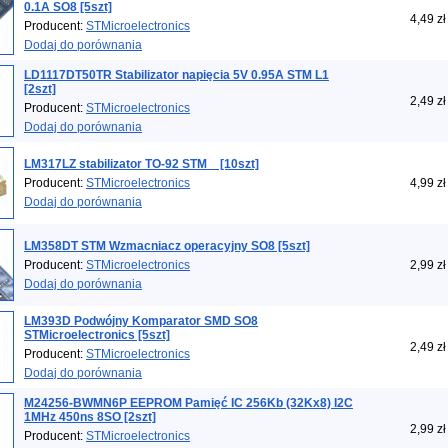
0.1A SO8 [5szt]
4,49 zł
Producent:
STMicroelectronics
Dodaj do porównania
LD1117DT50TR Stabilizator napięcia 5V 0.95A STM L1
[2szt]
2,49 zł
Producent:
STMicroelectronics
Dodaj do porównania
LM317LZ stabilizator TO-92 STM _ [10szt]
Producent:
STMicroelectronics
4,99 zł
Dodaj do porównania
LM358DT STM Wzmacniacz operacyjny SO8 [5szt]
Producent:
STMicroelectronics
2,99 zł
Dodaj do porównania
LM393D Podwójny Komparator SMD SO8
STMicroelectronics [5szt]
2,49 zł
Producent:
STMicroelectronics
Dodaj do porównania
M24256-BWMN6P EEPROM Pamięć IC 256Kb (32Kx8) I2C
1MHz 450ns 8SO [2szt]
2,99 zł
Producent:
STMicroelectronics