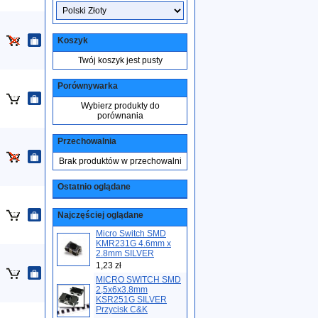
Koszyk
Twój koszyk jest pusty
Porównywarka
Wybierz produkty do
porównania
Przechowalnia
Brak produktów w przechowalni
Ostatnio oglądane
Najczęściej oglądane
Micro Switch SMD
KMR231G 4.6mm x
2.8mm SILVER
1,23 zł
MICRO SWITCH SMD
2,5x6x3.8mm
KSR251G SILVER
Przycisk C&K