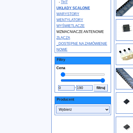
-
THT
UKŁADY SCALONE
WARYSTORY
WENTYLATORY
WYŚWIETLACZE
WZMACNIACZE ANTENOWE
ZŁĄCZA
_DOSTĘPNE NA ZAMÓWIENIE
NOWE
Filtry
Cena
-
Producent