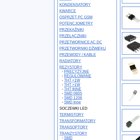
KONDENSATORY
KWARCE
OSPRZĘT PC GSM
POTENCJOMETRY
PRZEKAŹNIKI
PRZEŁĄCZNIKI
PRZETWORNICE AC DC
PRZETWORNIKI DŹWIĘKU
PRZEWODY / KABLE
RADIATORY
REZYSTORY
-
PRECYZYJNE
-
REGULOWANE
-
THT <1W
-
THT >1W
-
THT INNE
-
SMD 0805
-
SMD 1206
-
SMD Inne
SOCZEWKI LED
TERMISTORY
TRANSFORMATORY
TRANSOPTORY
TRANZYSTORY
-
SMD