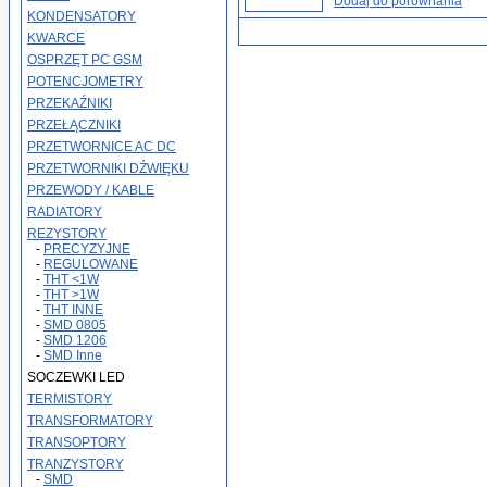
Dodaj do porównania
KONDENSATORY
KWARCE
OSPRZĘT PC GSM
POTENCJOMETRY
PRZEKAŹNIKI
PRZEŁĄCZNIKI
PRZETWORNICE AC DC
PRZETWORNIKI DŹWIĘKU
PRZEWODY / KABLE
RADIATORY
REZYSTORY
-
PRECYZYJNE
-
REGULOWANE
-
THT <1W
-
THT >1W
-
THT INNE
-
SMD 0805
-
SMD 1206
-
SMD Inne
SOCZEWKI LED
TERMISTORY
TRANSFORMATORY
TRANSOPTORY
TRANZYSTORY
-
SMD