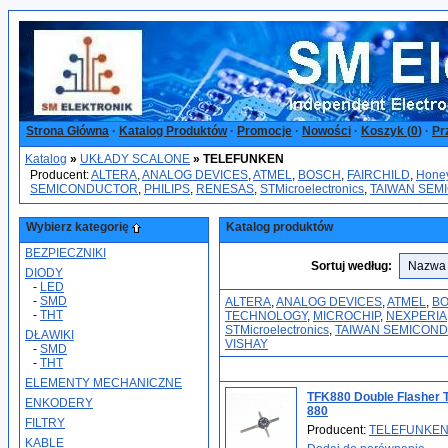
Strona Główna
·
Katalog Produktów
·
Promocje
·
Nowości
·
Koszyk (
0
)
·
Pr
Katalog
»
UKŁADY SCALONE
»
TELEFUNKEN
Producent:
ALTERA
,
ANALOG DEVICES
,
ATMEL
,
BOSCH
,
FAIRCHILD
,
Hone
SEMICONDUCTOR
,
PHILIPS
,
RENESAS
,
STMicroelectronics
,
TAIWAN SEM
Wybierz kategorię
Katalog produktów
BEZPIECZNIKI
Sortuj według:
DIODY
-
LED
-
SMD
ALTERA
,
ANALOG DEVICES
,
ATMEL
,
B
-
THT
TECHNOLOGY
,
MICROCHIP
,
NEXPERIA
STMicroelectronics
,
TAIWAN SEMICON
DŁAWIKI
VISHAY
-
SMD
-
THT
ELEMENTY MECHANICZNE
TFK880 Double Flashe
ENKODERY
880
FILTRY
Producent:
TELEFUNKE
KABLE