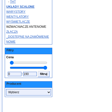
-
THT
UKŁADY SCALONE
WARYSTORY
WENTYLATORY
WYŚWIETLACZE
WZMACNIACZE ANTENOWE
ZŁĄCZA
_DOSTĘPNE NA ZAMÓWIENIE
NOWE
Filtry
Cena
-
Producent