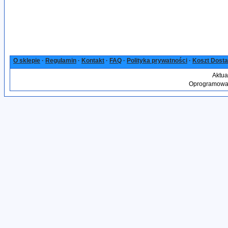
O sklepie
·
Regulamin
·
Kontakt
·
FAQ
·
Polityka prywatności
·
Koszt Dost
Aktua
Oprogramowan