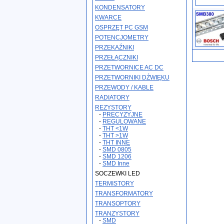
KONDENSATORY
KWARCE
OSPRZĘT PC GSM
POTENCJOMETRY
PRZEKAŹNIKI
PRZEŁĄCZNIKI
PRZETWORNICE AC DC
PRZETWORNIKI DŹWIĘKU
PRZEWODY / KABLE
RADIATORY
REZYSTORY
-
PRECYZYJNE
-
REGULOWANE
-
THT <1W
-
THT >1W
-
THT INNE
-
SMD 0805
-
SMD 1206
-
SMD Inne
SOCZEWKI LED
TERMISTORY
TRANSFORMATORY
TRANSOPTORY
TRANZYSTORY
-
SMD