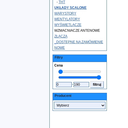
-
THT
UKŁADY SCALONE
WARYSTORY
WENTYLATORY
WYŚWIETLACZE
WZMACNIACZE ANTENOWE
ZŁĄCZA
_DOSTĘPNE NA ZAMÓWIENIE
NOWE
Filtry
Cena
-
Producent