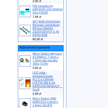
2,00 zł
Filtr ceramiczny
KBF455R-20A 455KHz
5pin F455R
7,99 zł
4K7 60W 24x164mm
Rezystor cementowy
REGULOWANY
ZS24X165VCF 4.7K
KRAH-RWI
90,00 zł
Najczęściej kupowane
Micro Switch sferyczny
KSJ0M411 7.4mm x
7.4mm siła nacisku
350g (3.5N)
5,80 zł
LED żółta -
pomarańczowa
PLCC4 OSRAM
LYETSF-BB-6-4A
KIERUNKOWSKAZY _
[1szt]
2,99 zł
Micro Switch SMD
KMR231G 4.6mm x
2.8mm SILVER