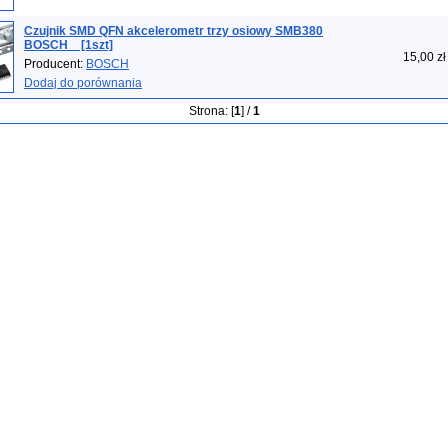
Czujnik SMD QFN akcelerometr trzy osiowy SMB380
BOSCH _ [1szt]
15,00 zł
Producent:
BOSCH
Dodaj do porównania
Strona: [
1
] /
1