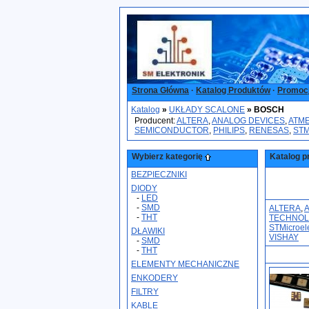
Strona Główna
·
Katalog Produktów
·
Promoc
Katalog
»
UKŁADY SCALONE
»
BOSCH
Producent:
ALTERA
,
ANALOG DEVICES
,
ATM
SEMICONDUCTOR
,
PHILIPS
,
RENESAS
,
STM
Wybierz kategorię
Katalog p
BEZPIECZNIKI
DIODY
-
LED
-
SMD
ALTERA
,
-
THT
TECHNOL
STMicroele
DŁAWIKI
VISHAY
-
SMD
-
THT
ELEMENTY MECHANICZNE
ENKODERY
FILTRY
KABLE