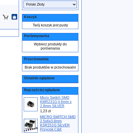
Koszyk
Twój koszyk jest pusty
Porównywarka
Wybierz produkty do
porównania
Przechowalnia
Brak produktów w przechowalni
Ostatnio oglądane
Najczęściej oglądane
Micro Switch SMD
KMR231G 4.6mm x
2.8mm SILVER
1,23 zł
MICRO SWITCH SMD
2,5x6x3.8mm
KSR251G SILVER
Przycisk C&K