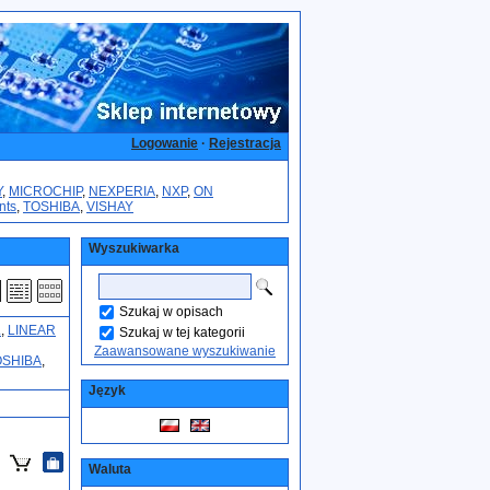
Logowanie
·
Rejestracja
Y
,
MICROCHIP
,
NEXPERIA
,
NXP
,
ON
nts
,
TOSHIBA
,
VISHAY
Wyszukiwarka
Szukaj w opisach
L
,
LINEAR
Szukaj w tej kategorii
Zaawansowane wyszukiwanie
OSHIBA
,
Język
Waluta