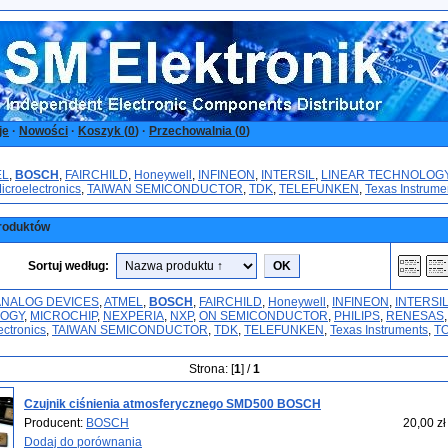
je
·
Nowości
·
Koszyk (
0
)
·
Przechowalnia (
0
)
EL
,
BOSCH
,
FAIRCHILD
,
Honeywell
,
INFINEON
,
INTERSIL
,
LINEAR TECHNOLOG
icroelectronics
,
TAIWAN SEMICONDUCTOR
,
TDK
,
TELEFUNKEN
,
Texas Instrume
roduktów
Sortuj według:
ANALOG DEVICES
,
ATMEL
,
BOSCH
,
FAIRCHILD
,
Honeywell
,
INFINEON
,
INTERSI
OGY
,
MICROCHIP
,
NEXPERIA
,
NXP
,
ON SEMICONDUCTOR
,
PHILIPS
,
RENESAS
,
ctronics
,
TAIWAN SEMICONDUCTOR
,
TDK
,
TELEFUNKEN
,
Texas Instruments
,
T
Strona: [
1
] /
1
Czujnik ciśnienia atmosferycznego SMD500 BOSCH
Producent:
BOSCH
20,00 zł
Dodaj do porównania