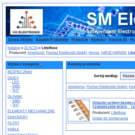
Strona Główna
·
Katalog Produktów
·
Promocje
·
Nowości
·
Koszyk (
0
)
·
Pr
Katalog
»
ZŁĄCZA
»
Littelfuse
Producent:
Amphenol
,
Fischer Elektronik GmbH
,
Hirose
,
HIRSCHMANN
,
Litt
Wybierz kategorię
Katalog produktów
BEZPIECZNIKI
Sortuj według:
DIODY
-
LED
-
SMD
Amphenol
,
Fischer Elektronik GmbH
,
Hir
-
THT
DŁAWIKI
-
SMD
Gniazdo uchwyt bezpiec
-
THT
51900001009 ROHS _ [1
ELEMENTY MECHANICZNE
Producent:
Littelfuse
ENKODERY
Dodaj do porównania
FILTRY
KABLE