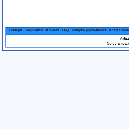
O sklepie
·
Regulamin
·
Kontakt
·
FAQ
·
Polityka prywatności
·
Koszt Dost
Aktua
Oprogramowan