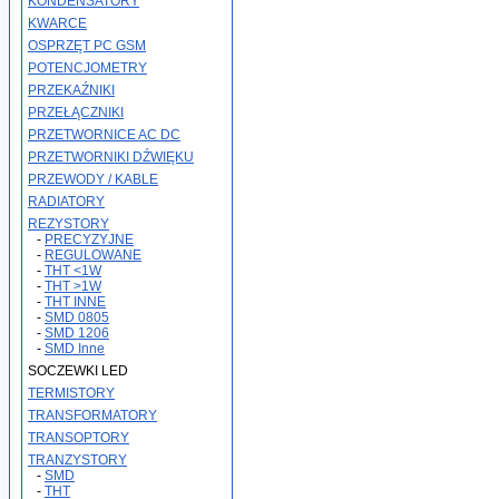
KONDENSATORY
KWARCE
OSPRZĘT PC GSM
POTENCJOMETRY
PRZEKAŹNIKI
PRZEŁĄCZNIKI
PRZETWORNICE AC DC
PRZETWORNIKI DŹWIĘKU
PRZEWODY / KABLE
RADIATORY
REZYSTORY
-
PRECYZYJNE
-
REGULOWANE
-
THT <1W
-
THT >1W
-
THT INNE
-
SMD 0805
-
SMD 1206
-
SMD Inne
SOCZEWKI LED
TERMISTORY
TRANSFORMATORY
TRANSOPTORY
TRANZYSTORY
-
SMD
-
THT