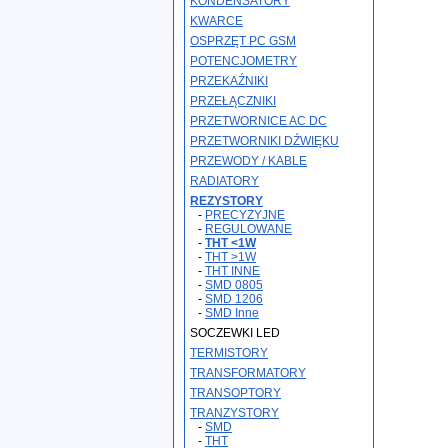
KONDENSATORY
KWARCE
OSPRZĘT PC GSM
POTENCJOMETRY
PRZEKAŹNIKI
PRZEŁĄCZNIKI
PRZETWORNICE AC DC
PRZETWORNIKI DŹWIĘKU
PRZEWODY / KABLE
RADIATORY
REZYSTORY
-
PRECYZYJNE
-
REGULOWANE
-
THT <1W
-
THT >1W
-
THT INNE
-
SMD 0805
-
SMD 1206
-
SMD Inne
SOCZEWKI LED
TERMISTORY
TRANSFORMATORY
TRANSOPTORY
TRANZYSTORY
-
SMD
-
THT