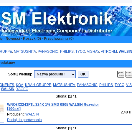
je
·
Nowości
·
Koszyk (
0
)
·
Przechowalnia (
0
)
GRUPPE
,
MATSUSHITA
,
PANASONIC
,
PHILIPS
,
TYCO
,
VISHAY
,
VITROHM
,
WALSI
roduktów
Sortuj według:
ONENTS
,
KOA
,
KRAH-GRUPPE
,
MATSUSHITA
,
PANASONIC
,
PHILIPS
,
TYCO
,
VI
,
WALSIN
,
YAGEO
Strona: [
1
] /
1
WRO8X3243FTL 324K 1% SMD 0805 WALSIN Rezystor
[100szt]
2,48 zł
Producent:
WALSIN
Dodaj do porównania
Strona: [
1
] /
1