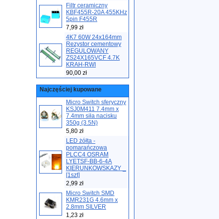
Filtr ceramiczny
KBF455R-20A 455KHz
5pin F455R
7,99 zł
4K7 60W 24x164mm
Rezystor cementowy
REGULOWANY
ZS24X165VCF 4.7K
KRAH-RWI
90,00 zł
Najczęściej kupowane
Micro Switch sferyczny
KSJ0M411 7.4mm x
7.4mm siła nacisku
350g (3.5N)
5,80 zł
LED żółta -
pomarańczowa
PLCC4 OSRAM
LYETSF-BB-6-4A
KIERUNKOWSKAZY _
[1szt]
2,99 zł
Micro Switch SMD
KMR231G 4.6mm x
2.8mm SILVER
1,23 zł