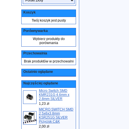
Koszyk
Twój koszyk jest pusty
Porównywarka
Wybierz produkty do
porównania
Przechowalnia
Brak produktów w przechowalni
Ostatnio oglądane
Najczęściej oglądane
Micro Switch SMD
KMR231G 4.6mm x
2.8mm SILVER
1,23 zł
MICRO SWITCH SMD
2,5x6x3.8mm
KSR251G SILVER
Przycisk C&K
2,00 zł