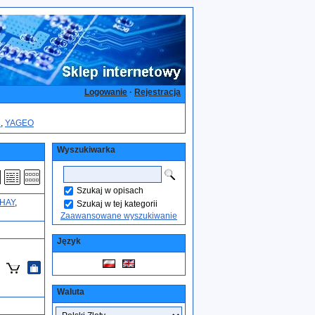
Logowanie
·
Rejestracja
N
,
YAGEO
Wyszukiwarka
Szukaj w opisach
SHAY
,
Szukaj w tej kategorii
Zaawansowane wyszukiwanie
Język
Waluta