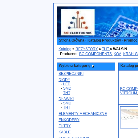
Strona Główna
·
Katalog Produktów
·
Promoc
Katalog
»
REZYSTORY
»
THT
»
WALSIN
Producent:
BC COMPONENTS
,
KOA
,
KRAH-
Wybierz kategorię
Katalog p
BEZPIECZNIKI
DIODY
-
LED
-
SMD
BC COMP
-
THT
VITROHM
DŁAWIKI
-
SMD
-
THT
ELEMENTY MECHANICZNE
ENKODERY
FILTRY
KABLE