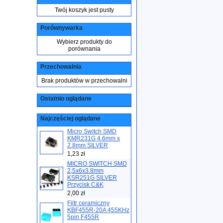
Twój koszyk jest pusty
Porównywarka
Wybierz produkty do
porównania
Przechowalnia
Brak produktów w przechowalni
Ostatnio oglądane
Najczęściej oglądane
Micro Switch SMD
KMR231G 4.6mm x
2.8mm SILVER
1,23 zł
MICRO SWITCH SMD
2,5x6x3.8mm
KSR251G SILVER
Przycisk C&K
2,00 zł
Filtr ceramiczny
KBF455R-20A 455KHz
5pin F455R