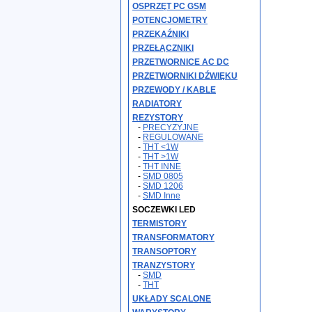
OSPRZĘT PC GSM
POTENCJOMETRY
PRZEKAŹNIKI
PRZEŁĄCZNIKI
PRZETWORNICE AC DC
PRZETWORNIKI DŹWIĘKU
PRZEWODY / KABLE
RADIATORY
REZYSTORY
-
PRECYZYJNE
-
REGULOWANE
-
THT <1W
-
THT >1W
-
THT INNE
-
SMD 0805
-
SMD 1206
-
SMD Inne
SOCZEWKI LED
TERMISTORY
TRANSFORMATORY
TRANSOPTORY
TRANZYSTORY
-
SMD
-
THT
UKŁADY SCALONE