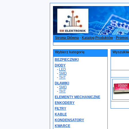
Strona Główna
·
Katalog Produktów
·
Promoc
Wybierz kategorię
Wyszukiwa
BEZPIECZNIKI
DIODY
-
LED
-
SMD
-
THT
DŁAWIKI
-
SMD
-
THT
ELEMENTY MECHANICZNE
ENKODERY
FILTRY
KABLE
KONDENSATORY
KWARCE