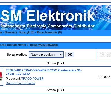
je
·
Nowości
·
Koszyk (
0
)
·
Przechowalnia (
0
)
rka (odnaleziono: 1)
nowe wyszukiwanie
Sortuj według:
Strona: [
1
] /
1
TEN20-4812 TRACO POWER DC/DC Przetwornica 36-
75Vin / 12V 1.67A
199,00 zł
Producent:
TRACO POWER
Dodaj do porównania
Strona: [
1
] /
1