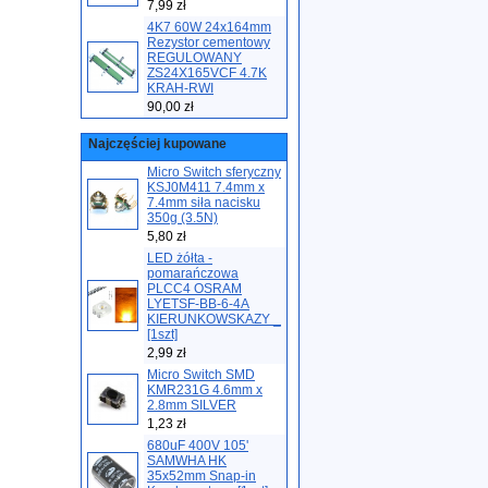
7,99 zł
4K7 60W 24x164mm
Rezystor cementowy
REGULOWANY
ZS24X165VCF 4.7K
KRAH-RWI
90,00 zł
Najczęściej kupowane
Micro Switch sferyczny
KSJ0M411 7.4mm x
7.4mm siła nacisku
350g (3.5N)
5,80 zł
LED żółta -
pomarańczowa
PLCC4 OSRAM
LYETSF-BB-6-4A
KIERUNKOWSKAZY _
[1szt]
2,99 zł
Micro Switch SMD
KMR231G 4.6mm x
2.8mm SILVER
1,23 zł
680uF 400V 105'
SAMWHA HK
35x52mm Snap-in