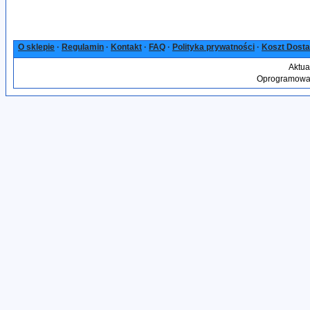
O sklepie
·
Regulamin
·
Kontakt
·
FAQ
·
Polityka prywatności
·
Koszt Dost
Aktua
Oprogramowan