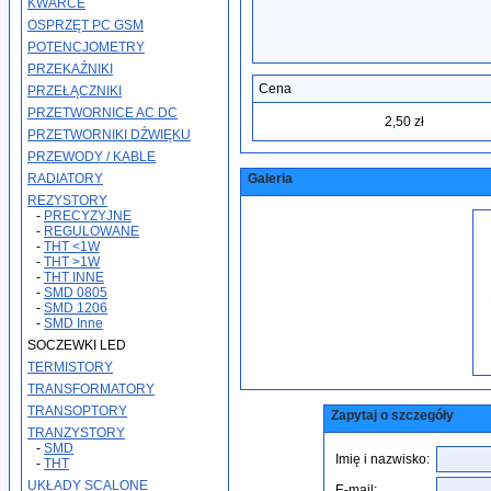
KWARCE
OSPRZĘT PC GSM
POTENCJOMETRY
PRZEKAŹNIKI
Cena
PRZEŁĄCZNIKI
PRZETWORNICE AC DC
2,50 zł
PRZETWORNIKI DŹWIĘKU
PRZEWODY / KABLE
RADIATORY
Galeria
REZYSTORY
-
PRECYZYJNE
-
REGULOWANE
-
THT <1W
-
THT >1W
-
THT INNE
-
SMD 0805
-
SMD 1206
-
SMD Inne
SOCZEWKI LED
TERMISTORY
TRANSFORMATORY
TRANSOPTORY
Zapytaj o szczegóły
TRANZYSTORY
-
SMD
Imię i nazwisko:
-
THT
UKŁADY SCALONE
E-mail: