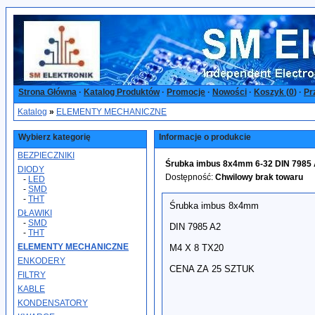
Strona Główna
·
Katalog Produktów
·
Promocje
·
Nowości
·
Koszyk (
0
)
·
Pr
Katalog
»
ELEMENTY MECHANICZNE
Wybierz kategorię
Informacje o produkcie
BEZPIECZNIKI
Śrubka imbus 8x4mm 6-32 DIN 7985 A
DIODY
Dostępność:
Chwilowy brak towaru
-
LED
-
SMD
-
THT
Śrubka imbus 8x4mm
DŁAWIKI
-
SMD
DIN 7985 A2
-
THT
ELEMENTY MECHANICZNE
M4 X 8 TX20
ENKODERY
CENA ZA 25 SZTUK
FILTRY
KABLE
KONDENSATORY