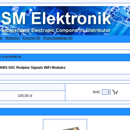
je
·
Nowości
·
Koszyk (
0
)
·
Przechowalnia (
0
)
e o produkcie
NB0-S0C Redpine Signals WiFi Modules
Ilość
100,00 zł