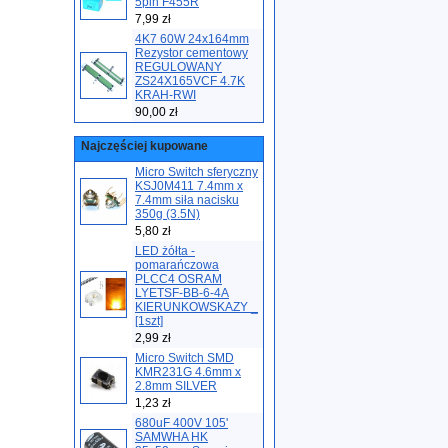
5pin F455R
7,99 zł
4K7 60W 24x164mm
Rezystor cementowy
REGULOWANY
ZS24X165VCF 4.7K
KRAH-RWI
90,00 zł
Najczęściej kupowane
Micro Switch sferyczny
KSJ0M411 7.4mm x
7.4mm siła nacisku
350g (3.5N)
5,80 zł
LED żółta -
pomarańczowa
PLCC4 OSRAM
LYETSF-BB-6-4A
KIERUNKOWSKAZY _
[1szt]
2,99 zł
Micro Switch SMD
KMR231G 4.6mm x
2.8mm SILVER
1,23 zł
680uF 400V 105'
SAMWHA HK