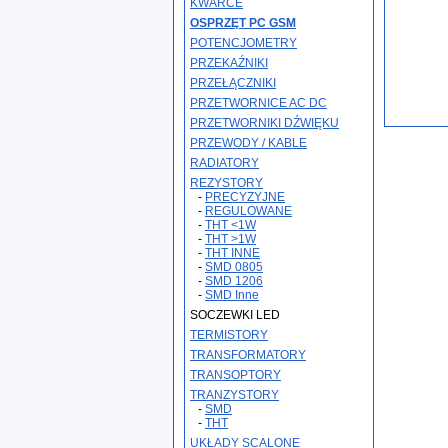
KWARCE
OSPRZĘT PC GSM
POTENCJOMETRY
PRZEKAŹNIKI
PRZEŁĄCZNIKI
PRZETWORNICE AC DC
PRZETWORNIKI DŹWIĘKU
PRZEWODY / KABLE
RADIATORY
REZYSTORY
-
PRECYZYJNE
-
REGULOWANE
-
THT <1W
-
THT >1W
-
THT INNE
-
SMD 0805
-
SMD 1206
-
SMD Inne
SOCZEWKI LED
TERMISTORY
TRANSFORMATORY
TRANSOPTORY
TRANZYSTORY
-
SMD
-
THT
UKŁADY SCALONE