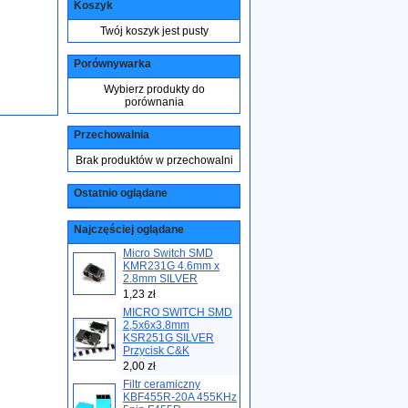
Koszyk
Twój koszyk jest pusty
Porównywarka
Wybierz produkty do
porównania
Przechowalnia
Brak produktów w przechowalni
Ostatnio oglądane
Najczęściej oglądane
Micro Switch SMD
KMR231G 4.6mm x
2.8mm SILVER
1,23 zł
MICRO SWITCH SMD
2,5x6x3.8mm
KSR251G SILVER
Przycisk C&K
2,00 zł
Filtr ceramiczny
KBF455R-20A 455KHz