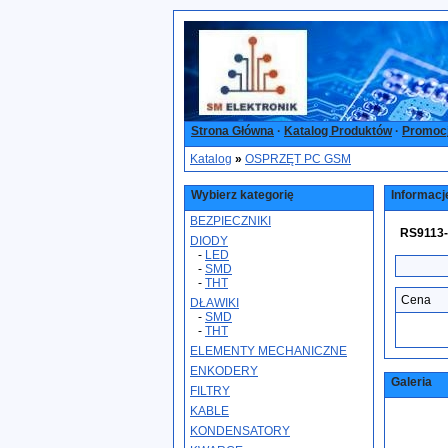
Strona Główna
·
Katalog Produktów
·
Promoc
Katalog
»
OSPRZĘT PC GSM
Wybierz kategorię
Informacj
BEZPIECZNIKI
RS9113-
DIODY
-
LED
-
SMD
-
THT
Cena
DŁAWIKI
-
SMD
-
THT
ELEMENTY MECHANICZNE
ENKODERY
Galeria
FILTRY
KABLE
KONDENSATORY