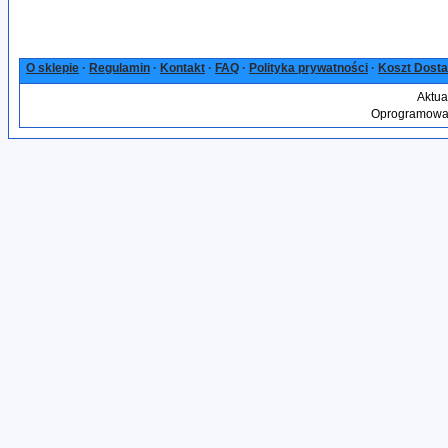
O sklepie
·
Regulamin
·
Kontakt
·
FAQ
·
Polityka prywatności
·
Koszt Dost
Aktua
Oprogramowan