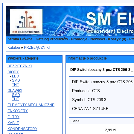
Strona Główna
·
Katalog Produktów
·
Promocje
·
Nowości
·
Koszyk (
0
)
·
Pr
Katalog
»
PRZEŁĄCZNIKI
Wybierz kategorię
Informacje o produkcie
BEZPIECZNIKI
DIP Switch boczny 3-poz CTS 206-3 _ 
DIODY
-
LED
-
SMD
DIP Switch boczny 3-poz CTS 206-
-
THT
DŁAWIKI
Producent: CTS
-
SMD
-
THT
Symbol: CTS 206-3
ELEMENTY MECHANICZNE
CENA ZA 1 SZTUKĘ
ENKODERY
FILTRY
Cena
KABLE
KONDENSATORY
2,99 zł