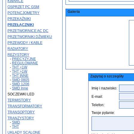
KWARCE
OSPRZĘT PC GSM
Galeria
POTENCJOMETRY
PRZEKAŹNIKI
PRZEŁĄCZNIKI
PRZETWORNICE AC DC
PRZETWORNIKI DŹWIĘKU
PRZEWODY / KABLE
RADIATORY
REZYSTORY
-
PRECYZYJNE
-
REGULOWANE
-
THT <1W
-
THT >1W
-
THT INNE
Zapytaj o szczegóły
-
SMD 0805
-
SMD 1206
-
SMD Inne
Imię i nazwisko:
SOCZEWKI LED
E-mail:
TERMISTORY
Telefon:
TRANSFORMATORY
TRANSOPTORY
Twoje pytanie:
TRANZYSTORY
-
SMD
-
THT
UKŁADY SCALONE