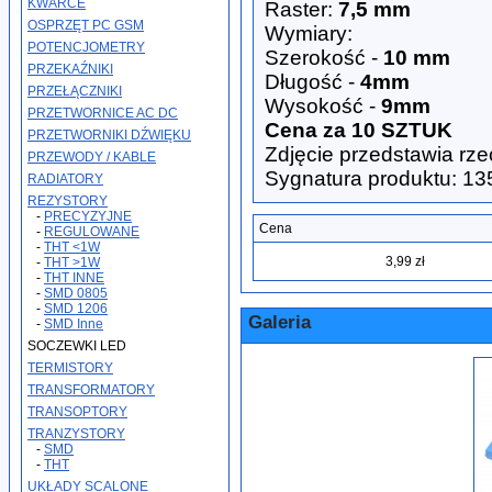
KWARCE
Raster:
7,5 mm
OSPRZĘT PC GSM
Wymiary:
POTENCJOMETRY
Szerokość -
10 mm
PRZEKAŹNIKI
Długość -
4mm
PRZEŁĄCZNIKI
Wysokość -
9mm
PRZETWORNICE AC DC
Cena za 10 SZTUK
PRZETWORNIKI DŹWIĘKU
Zdjęcie przedstawia rze
PRZEWODY / KABLE
Sygnatura produktu: 13
RADIATORY
REZYSTORY
-
PRECYZYJNE
Cena
-
REGULOWANE
-
THT <1W
3,99 zł
-
THT >1W
-
THT INNE
-
SMD 0805
-
SMD 1206
Galeria
-
SMD Inne
SOCZEWKI LED
TERMISTORY
TRANSFORMATORY
TRANSOPTORY
TRANZYSTORY
-
SMD
-
THT
UKŁADY SCALONE