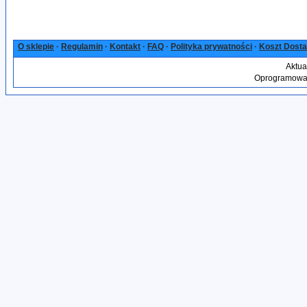
O sklepie
·
Regulamin
·
Kontakt
·
FAQ
·
Polityka prywatności
·
Koszt Dost
Aktua
Oprogramowan