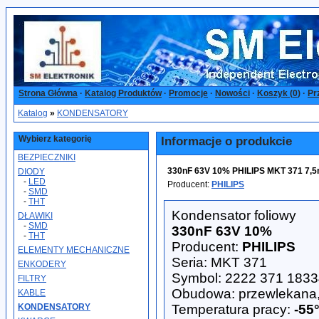
Strona Główna
·
Katalog Produktów
·
Promocje
·
Nowości
·
Koszyk (
0
)
·
Pr
Katalog
»
KONDENSATORY
Wybierz kategorię
Informacje o produkcie
BEZPIECZNIKI
330nF 63V 10% PHILIPS MKT 371 7,5
DIODY
-
LED
Producent:
PHILIPS
-
SMD
-
THT
Kondensator foliowy
DŁAWIKI
-
SMD
330nF 63V 10%
-
THT
Producent:
PHILIPS
ELEMENTY MECHANICZNE
Seria: MKT 371
ENKODERY
Symbol: 2222 371 183
FILTRY
Obudowa: przewlekana
KABLE
KONDENSATORY
Temperatura pracy:
-55