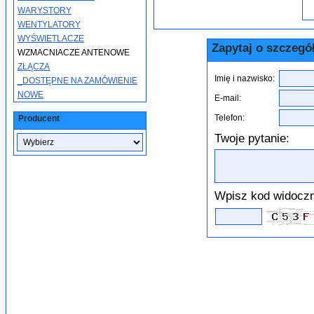
WARYSTORY
WENTYLATORY
WYŚWIETLACZE
Zapytaj o szczegó
WZMACNIACZE ANTENOWE
ZŁĄCZA
Imię i nazwisko:
_DOSTĘPNE NA ZAMÓWIENIE
NOWE
E-mail:
Telefon:
Producent
Twoje pytanie:
Wpisz kod widoczn