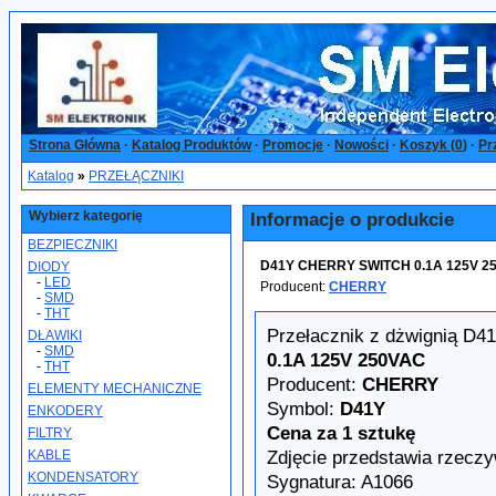
Strona Główna
·
Katalog Produktów
·
Promocje
·
Nowości
·
Koszyk (
0
)
·
Pr
Katalog
»
PRZEŁĄCZNIKI
Wybierz kategorię
Informacje o produkcie
BEZPIECZNIKI
D41Y CHERRY SWITCH 0.1A 125V 250V
DIODY
-
LED
Producent:
CHERRY
-
SMD
-
THT
Przełacznik z dżwignią D4
DŁAWIKI
-
SMD
0.1A 125V 250VAC
-
THT
Producent:
CHERRY
ELEMENTY MECHANICZNE
Symbol:
D41Y
ENKODERY
Cena za 1 sztukę
FILTRY
Zdjęcie przedstawia rzeczy
KABLE
KONDENSATORY
Sygnatura: A1066