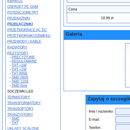
KWARCE
OSPRZĘT PC GSM
Cena
POTENCJOMETRY
18,99 zł
PRZEKAŹNIKI
PRZEŁĄCZNIKI
PRZETWORNICE AC DC
Galeria
PRZETWORNIKI DŹWIĘKU
PRZEWODY / KABLE
RADIATORY
REZYSTORY
-
PRECYZYJNE
-
REGULOWANE
-
THT <1W
-
THT >1W
-
THT INNE
-
SMD 0805
-
SMD 1206
-
SMD Inne
SOCZEWKI LED
TERMISTORY
Zapytaj o szczegó
TRANSFORMATORY
TRANSOPTORY
Imię i nazwisko:
TRANZYSTORY
-
SMD
E-mail:
-
THT
Telefon:
UKŁADY SCALONE