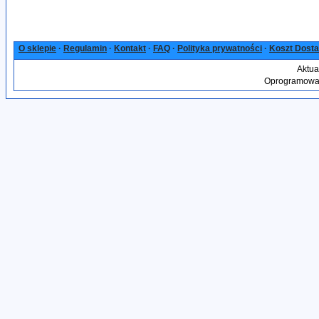
O sklepie
·
Regulamin
·
Kontakt
·
FAQ
·
Polityka prywatności
·
Koszt Dost
Aktua
Oprogramowan