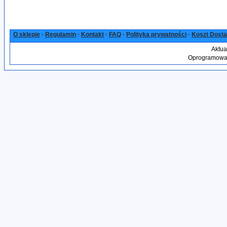
O sklepie
·
Regulamin
·
Kontakt
·
FAQ
·
Polityka prywatności
·
Koszt Dost
Aktua
Oprogramowan