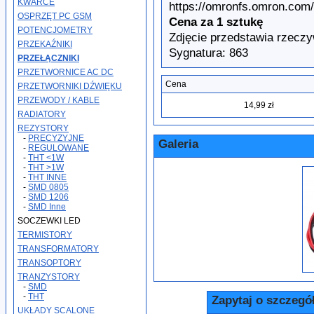
KWARCE
https://omronfs.omron.com
OSPRZĘT PC GSM
Cena za 1 sztukę
POTENCJOMETRY
Zdjęcie przedstawia rzeczy
PRZEKAŹNIKI
Sygnatura: 863
PRZEŁĄCZNIKI
PRZETWORNICE AC DC
Cena
PRZETWORNIKI DŹWIĘKU
PRZEWODY / KABLE
14,99 zł
RADIATORY
REZYSTORY
-
PRECYZYJNE
Galeria
-
REGULOWANE
-
THT <1W
-
THT >1W
-
THT INNE
-
SMD 0805
-
SMD 1206
-
SMD Inne
SOCZEWKI LED
TERMISTORY
TRANSFORMATORY
TRANSOPTORY
TRANZYSTORY
-
SMD
-
THT
Zapytaj o szczegó
UKŁADY SCALONE