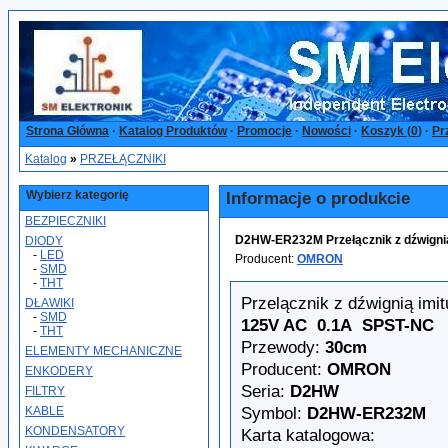
Strona Główna
·
Katalog Produktów
·
Promocje
·
Nowości
·
Koszyk (
0
)
·
Pr
Katalog
»
PRZEŁĄCZNIKI
Wybierz kategorię
Informacje o produkcie
BEZPIECZNIKI
D2HW-ER232M Przełącznik z dźwigni
DIODY
-
LED
Producent:
OMRON
-
SMD
-
THT
Przelącznik z dźwignią imit
DŁAWIKI
-
SMD
125V AC 0.1A SPST-NC
-
THT
Przewody:
30cm
ELEMENTY MECHANICZNE
Producent:
OMRON
ENKODERY
Seria:
D2HW
FILTRY
Symbol:
D2HW-ER232M
KABLE
KONDENSATORY
Karta katalogowa: