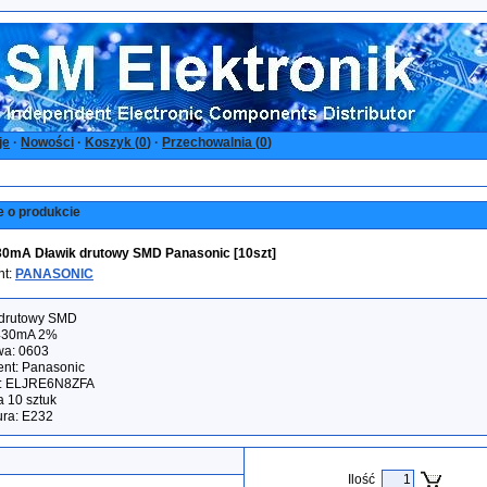
je
·
Nowości
·
Koszyk (
0
)
·
Przechowalnia (
0
)
e o produkcie
30mA Dławik drutowy SMD Panasonic [10szt]
nt:
PANASONIC
 drutowy SMD
430mA 2%
a: 0603
nt: Panasonic
: ELJRE6N8ZFA
 10 sztuk
ura: E232
Ilość