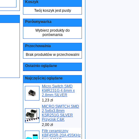
Koszyk
Twój koszyk jest pusty
Porównywarka
Wybierz produkty do
porównania
Przechowalnia
Brak produktów w przechowalni
Ostatnio oglądane
Najczęściej oglądane
Micro Switch SMD
KMR231G 4.6mm x
2.8mm SILVER
1,23 zł
MICRO SWITCH SMD
2,5x6x3.8mm
KSR251G SILVER
Przycisk C&K
2,00 zł
Filtr ceramiczny
KBF455R-20A 455KHz