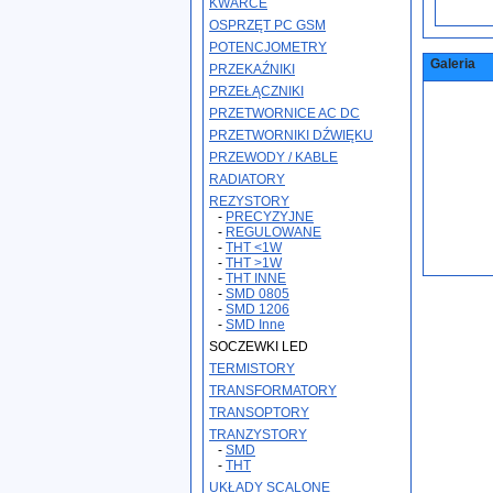
KWARCE
OSPRZĘT PC GSM
POTENCJOMETRY
Galeria
PRZEKAŹNIKI
PRZEŁĄCZNIKI
PRZETWORNICE AC DC
PRZETWORNIKI DŹWIĘKU
PRZEWODY / KABLE
RADIATORY
REZYSTORY
-
PRECYZYJNE
-
REGULOWANE
-
THT <1W
-
THT >1W
-
THT INNE
-
SMD 0805
-
SMD 1206
-
SMD Inne
SOCZEWKI LED
TERMISTORY
TRANSFORMATORY
TRANSOPTORY
TRANZYSTORY
-
SMD
-
THT
UKŁADY SCALONE