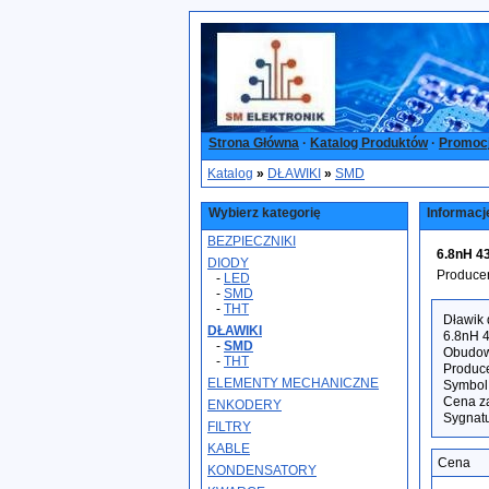
Strona Główna
·
Katalog Produktów
·
Promoc
Katalog
»
DŁAWIKI
»
SMD
Wybierz kategorię
Informacj
BEZPIECZNIKI
6.8nH 4
DIODY
Produce
-
LED
-
SMD
-
THT
Dławik
DŁAWIKI
6.8nH 
-
SMD
Obudow
-
THT
Produce
ELEMENTY MECHANICZNE
Symbol
Cena za
ENKODERY
Sygnat
FILTRY
KABLE
Cena
KONDENSATORY