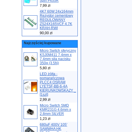
5pin F455R
7,99 zł
4K7 60W 24x164mm
Rezystor cementowy
REGULOWANY
ZS24X165VCF 4.7K
KRAH-RWI
90,00 zł
Najczęściej kupowane
Micro Switch sferyczny
KSJ0M411 7.4mm x
7.4mm siła nacisku
350g (3.5N)
5,80 zł
LED żółta -
pomarańczowa
PLCC4 OSRAM
LYETSF-BB-6-4A
KIERUNKOWSKAZY _
[1szt]
2,99 zł
Micro Switch SMD
KMR231G 4.6mm x
2.8mm SILVER
1,23 zł
680uF 400V 105'
SAMWHA HK