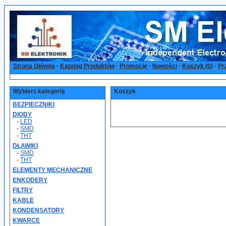
Strona Główna
·
Katalog Produktów
·
Promocje
·
Nowości
·
Koszyk (
0
)
·
Pr
Wybierz kategorię
Koszyk
BEZPIECZNIKI
DIODY
-
LED
-
SMD
-
THT
DŁAWIKI
-
SMD
-
THT
ELEMENTY MECHANICZNE
ENKODERY
FILTRY
KABLE
KONDENSATORY
KWARCE