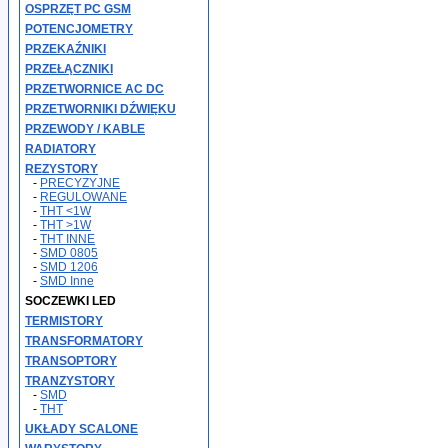
OSPRZĘT PC GSM
POTENCJOMETRY
PRZEKAŹNIKI
PRZEŁĄCZNIKI
PRZETWORNICE AC DC
PRZETWORNIKI DŹWIĘKU
PRZEWODY / KABLE
RADIATORY
REZYSTORY
-
PRECYZYJNE
-
REGULOWANE
-
THT <1W
-
THT >1W
-
THT INNE
-
SMD 0805
-
SMD 1206
-
SMD Inne
SOCZEWKI LED
TERMISTORY
TRANSFORMATORY
TRANSOPTORY
TRANZYSTORY
-
SMD
-
THT
UKŁADY SCALONE