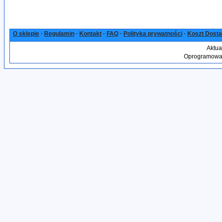
O sklepie
·
Regulamin
·
Kontakt
·
FAQ
·
Polityka prywatności
·
Koszt Dost
Aktua
Oprogramowan