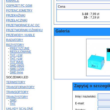
KWARCE
OSPRZĘT PC GSM
Cena
POTENCJOMETRY
1-10
:
7,99 zł
PRZEKAŹNIKI
10-
:
7,19 zł
PRZEŁĄCZNIKI
PRZETWORNICE AC DC
PRZETWORNIKI DŹWIĘKU
Galeria
PRZEWODY / KABLE
RADIATORY
REZYSTORY
-
PRECYZYJNE
-
REGULOWANE
-
THT <1W
-
THT >1W
-
THT INNE
-
SMD 0805
-
SMD 1206
-
SMD Inne
SOCZEWKI LED
TERMISTORY
Zapytaj o szczegó
TRANSFORMATORY
TRANSOPTORY
Imię i nazwisko:
TRANZYSTORY
-
SMD
E-mail:
-
THT
UKŁADY SCALONE