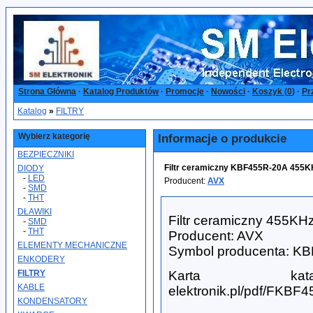
Strona Główna
·
Katalog Produktów
·
Promocje
·
Nowości
·
Koszyk (
0
)
·
Pr
Katalog
»
FILTRY
Wybierz kategorię
Informacje o produkcie
BEZPIECZNIKI
Filtr ceramiczny KBF455R-20A 455K
DIODY
-
LED
Producent:
AVX
-
SMD
-
THT
DŁAWIKI
Filtr ceramiczny 455KH
-
SMD
-
THT
Producent: AVX
ELEMENTY MECHANICZNE
Symbol producenta: K
ENKODERY
FILTRY
Karta katalo
KABLE
elektronik.pl/pdf/FKBF4
KONDENSATORY