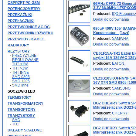
OSPRZĘT PC GSM
66MHz CFPS-73 Genera
3.3V 66.0MHz LFSPXO05
POTENCJOMETRY
Producent:
IQD Frequency
PRZEKAŹNIKI
Dodaj do porównania
PRZEŁĄCZNIKI
PRZETWORNICE AC DC
680uF 400V 105' SAMW
Kondensator _ [1szt]
PRZETWORNIKI DŹWIĘKU
Producent:
SAMWHA
PRZEWODY / KABLE
Dodaj do porównania
RADIATORY
REZYSTORY
CB61F15A-TR1 Eaton Ele
-
PRECYZYJNE
szybki 15A 125VAC 12
-
REGULOWANE
Producent:
EATON
-
THT <1W
-
THT >1W
Dodaj do porównania
-
THT INNE
-
SMD 0805
CL21B105KOFNNNF SAM
-
SMD 1206
16V X7R SMD 0805 [1000
-
SMD Inne
Producent:
SAMSUNG
SOCZEWKI LED
Dodaj do porównania
TERMISTORY
DG2 CHERRY Switch SPDT
TRANSFORMATORY
Mikroprzełącznik DG23-
TRANSOPTORY
Producent:
CHERRY
TRANZYSTORY
Dodaj do porównania
-
SMD
-
THT
DG2 CHERRY Switch SPDT
UKŁADY SCALONE
Mikroprzełącznik DG23-B