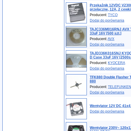
Przekaźnik 12VDC V2308
przełączne, 12A, 2 cewki
Producent:
TYCO
Dodaj do porównania
TAJC336M016RNJ AVX T
33uF 16V [500 szt.]
Producent:
AVX
Dodaj do porównania
TAJD336K016SNJ KYOCE
D Case 33uF 16V [2500s
Producent:
KYOCERA
Dodaj do porównania
TFK880 Double Flashe
880
Producent:
TELEFUNKE
Dodaj do porównania
Wentylator 12V DC 41x4
Dodaj do porównania
Wentylator 230V~ 120