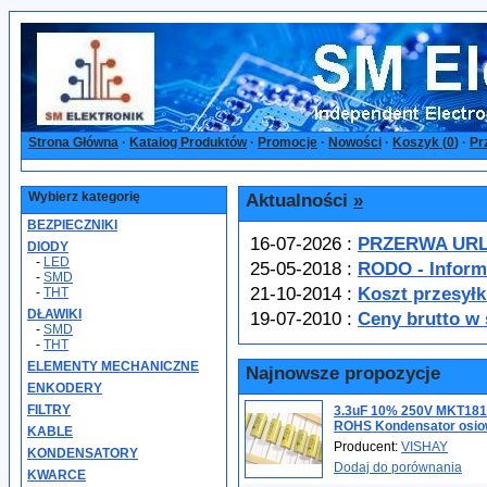
Strona Główna
·
Katalog Produktów
·
Promocje
·
Nowości
·
Koszyk (
0
)
·
Pr
Wybierz kategorię
Aktualności
»
BEZPIECZNIKI
16-07-2026 :
PRZERWA URLO
DIODY
-
LED
25-05-2018 :
RODO - Inform
-
SMD
21-10-2014 :
Koszt przesyłk
-
THT
DŁAWIKI
19-07-2010 :
Ceny brutto w 
-
SMD
-
THT
ELEMENTY MECHANICZNE
Najnowsze propozycje
ENKODERY
FILTRY
3.3uF 10% 250V MKT18
ROHS Kondensator osiow
KABLE
Producent:
VISHAY
KONDENSATORY
Dodaj do porównania
KWARCE