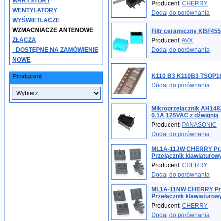
WARYSTORY
Producent:
CHERRY
WENTYLATORY
Dodaj do porównania
WYŚWIETLACZE
WZMACNIACZE ANTENOWE
Filtr ceramiczny KBF45
ZŁĄCZA
Producent:
AVX
_DOSTĘPNE NA ZAMÓWIENIE
Dodaj do porównania
NOWE
K110 B3 K110B3 TSOP16
Producent
Dodaj do porównania
Mikroprzełącznik AH14
0.1A 125VAC z dźwignią
Producent:
PANASONIC
Dodaj do porównania
ML1A-11JW CHERRY Przy
Przełącznik klawiaturowy
Producent:
CHERRY
Dodaj do porównania
ML1A-11NW CHERRY Prz
Przełącznik klawiaturowy
Producent:
CHERRY
Dodaj do porównania