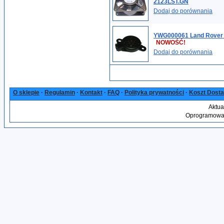
2123LST.GN
Dodaj do porównania
YWG000061 Land Rover 
NOWOŚĆ!
Dodaj do porównania
O sklepie
·
Regulamin
·
Kontakt
·
FAQ
·
Polityka prywatności
·
Koszt Dost
Aktua
Oprogramowan