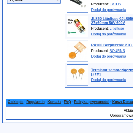
Producent:
EATON
Dodaj do porównania
JLS50 Littelfuse 0JLS05
27x60mm 50V 600V
Producent:
Littelfuse
Dodaj do porównania
RX160 Bezpiecznik PTC
Producent:
BOURNS
Dodaj do porównania
Termistor samorozłączn
[2szt]
Dodaj do porównania
O sklepie
·
Regulamin
·
Kontakt
·
FAQ
·
Polityka prywatności
·
Koszt Dost
Aktua
Oprogramowan