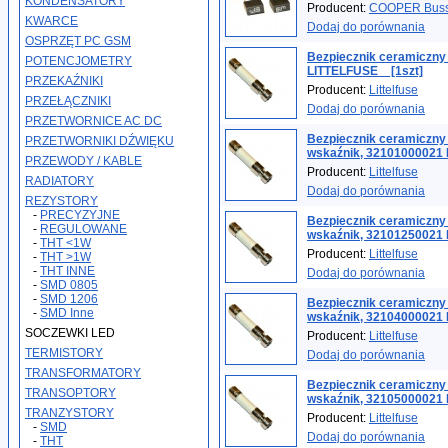
KONDENSATORY
Producent:
COOPER Bus
KWARCE
Dodaj do porównania
OSPRZĘT PC GSM
Bezpiecznik ceramiczn
POTENCJOMETRY
LITTELFUSE _ [1szt]
PRZEKAŹNIKI
Producent:
Littelfuse
PRZEŁĄCZNIKI
Dodaj do porównania
PRZETWORNICE AC DC
Bezpiecznik ceramiczn
PRZETWORNIKI DŹWIĘKU
wskaźnik, 32101000021 
PRZEWODY / KABLE
Producent:
Littelfuse
RADIATORY
Dodaj do porównania
REZYSTORY
-
PRECYZYJNE
Bezpiecznik ceramiczn
-
REGULOWANE
wskaźnik, 32101250021 
-
THT <1W
Producent:
Littelfuse
-
THT >1W
-
THT INNE
Dodaj do porównania
-
SMD 0805
-
SMD 1206
Bezpiecznik ceramiczn
-
SMD Inne
wskaźnik, 32104000021 
SOCZEWKI LED
Producent:
Littelfuse
TERMISTORY
Dodaj do porównania
TRANSFORMATORY
Bezpiecznik ceramiczn
TRANSOPTORY
wskaźnik, 32105000021 
TRANZYSTORY
Producent:
Littelfuse
-
SMD
Dodaj do porównania
-
THT