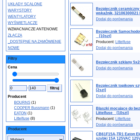
UKŁADY SCALONE
Bezpiecznik ceramiczn
WARYSTORY
wskaźnik, 32106300021 
WENTYLATORY
Dodaj do porównania
WYŚWIETLACZE
WZMACNIACZE ANTENOWE
Bezpiecznik Samochod
ZŁĄCZA
_ [10szt]
_DOSTĘPNE NA ZAMÓWIENIE
Producent:
Littelfuse
NOWE
Dodaj do porównania
Filtry
Bezpiecznik szklany 5x2
Cena
Dodaj do porównania
Bezpiecznik topikowy s
-
[2szt]
Dodaj do porównania
Producent
BOURNS
(1)
COOPER Bussmann
(1)
Blaszki mocujące do be
Littelfuse _ [10szt]
EATON
(1)
Littelfuse
(8)
Producent:
Littelfuse
Dodaj do porównania
Producent
CB61F15A-TR1 Eaton Ele
szybki 15A 125VAC 12