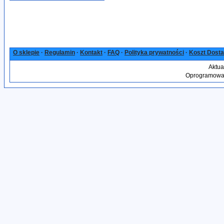
O sklepie
·
Regulamin
·
Kontakt
·
FAQ
·
Polityka prywatności
·
Koszt Dost
Aktua
Oprogramowan