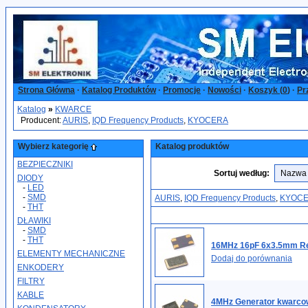
Strona Główna
·
Katalog Produktów
·
Promocje
·
Nowości
·
Koszyk (
0
)
·
Pr
Katalog
»
KWARCE
Producent:
AURIS
,
IQD Frequency Products
,
KYOCERA
Wybierz kategorię
Katalog produktów
BEZPIECZNIKI
Sortuj według:
DIODY
-
LED
-
SMD
AURIS
,
IQD Frequency Products
,
KYOC
-
THT
DŁAWIKI
-
SMD
-
THT
16MHz 16pF 6x3.5mm Re
ELEMENTY MECHANICZNE
Dodaj do porównania
ENKODERY
FILTRY
KABLE
4MHz Generator kwarco