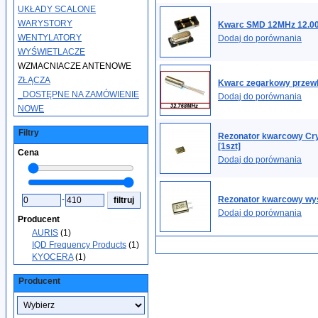
UKŁADY SCALONE
WARYSTORY
Kwarc SMD 12MHz 12.0
WENTYLATORY
Dodaj do porównania
WYŚWIETLACZE
WZMACNIACZE ANTENOWE
ZŁĄCZA
Kwarc zegarkowy przewl
_DOSTĘPNE NA ZAMÓWIENIE
Dodaj do porównania
NOWE
Filtry
Rezonator kwarcowy Cry
[1szt]
Cena
Dodaj do porównania
Rezonator kwarcowy wys
-
Dodaj do porównania
Producent
AURIS
(1)
IQD Frequency Products
(1)
KYOCERA
(1)
Producent