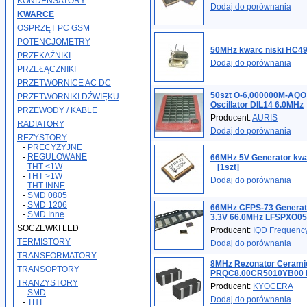
KONDENSATORY
Dodaj do porównania
KWARCE
OSPRZĘT PC GSM
POTENCJOMETRY
50MHz kwarc niski HC49
PRZEKAŹNIKI
Dodaj do porównania
PRZEŁĄCZNIKI
PRZETWORNICE AC DC
50szt O-6,000000M-AQO 
PRZETWORNIKI DŹWIĘKU
Oscillator DIL14 6.0MHz
PRZEWODY / KABLE
Producent:
AURIS
RADIATORY
Dodaj do porównania
REZYSTORY
-
PRECYZYJNE
-
REGULOWANE
66MHz 5V Generator k
-
THT <1W
_ [1szt]
-
THT >1W
Dodaj do porównania
-
THT INNE
-
SMD 0805
-
SMD 1206
66MHz CFPS-73 Genera
-
SMD Inne
3.3V 66.0MHz LFSPXO05
SOCZEWKI LED
Producent:
IQD Frequency
TERMISTORY
Dodaj do porównania
TRANSFORMATORY
8MHz Rezonator Cerami
TRANSOPTORY
PRQC8.00CR5010YB00 
TRANZYSTORY
Producent:
KYOCERA
-
SMD
Dodaj do porównania
-
THT