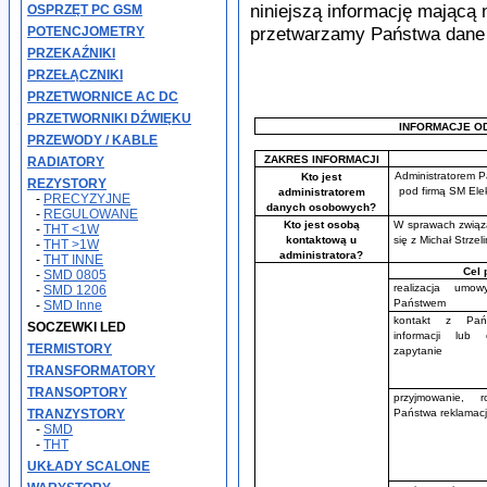
niniejszą informację mającą 
OSPRZĘT PC GSM
przetwarzamy Państwa dane
POTENCJOMETRY
PRZEKAŹNIKI
PRZEŁĄCZNIKI
PRZETWORNICE AC DC
PRZETWORNIKI DŹWIĘKU
INFORMACJE O
PRZEWODY / KABLE
ZAKRES INFORMACJI
RADIATORY
Administratorem P
Kto jest
REZYSTORY
pod firmą SM Elek
administratorem
-
PRECYZYJNE
danych osobowych?
-
REGULOWANE
Kto jest osobą
W sprawach związ
-
THT <1W
kontaktową u
się z Michał Strzel
-
THT >1W
administratora?
-
THT INNE
Cel 
-
SMD 0805
realizacja umo
-
SMD 1206
Państwem
-
SMD Inne
kontakt z Pań
SOCZEWKI LED
informacji lub
TERMISTORY
zapytanie
TRANSFORMATORY
TRANSOPTORY
przyjmowanie, r
TRANZYSTORY
Państwa reklamacj
-
SMD
-
THT
UKŁADY SCALONE