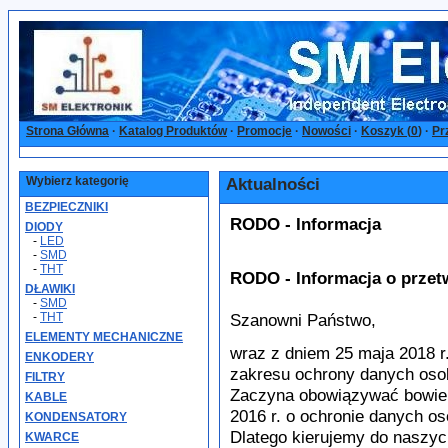
Strona Główna
·
Katalog Produktów
·
Promocje
·
Nowości
·
Koszyk (
0
)
·
Pr
Wybierz kategorię
Aktualności
BEZPIECZNIKI
RODO - Informacja
DIODY
-
LED
-
SMD
-
THT
RODO - Informacja o przet
DŁAWIKI
-
SMD
-
THT
Szanowni Państwo,
ELEMENTY MECHANICZNE
wraz z dniem 25 maja 2018 r.
ENKODERY
zakresu ochrony danych os
FILTRY
Zaczyna obowiązywać bowiem
KABLE
2016 r. o ochronie danych o
KONDENSATORY
Dlatego kierujemy do naszych
KWARCE