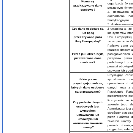
Komu są
organizacją (w sz
przekazywane dane
pocztowym, firmom
osobowe?
2. dostawcom us
dochodzeniu nal
windykacyjnym),
3. dostawcom usłu
Czy dane osobowe są
Z uwagi na to, że 
lub będą
lub systemów inf
przekazywane poza
Unii Europejskie
Unię Europejską?
zabezpieczenia P
Państwa dane oso
realizacji umowy,
Przez jaki okres będą
postępowaniach w
przetwarzane dane
przepisów praw
osobowe?
podatkowych przet
powstał obowiąze
usuwane lub podd
Przysługuje Pańs
Jakie prawa
sprostowania, us
przysługują osobom,
uprawnienia do z
których dane osobowe
danych oraz z p
są przetwarzane?
Przysługuje Pa
przestrzeganie pr
Korzystanie ze ś
Czy podanie danych
zakresie jego dz
osobowych jest
Administrator jes
wymogiem
określony przepi
ustawowym lub
przez Państwa 
umownym lub
zawarcia umowy.
warunkiem zawarcia
posiada obowiąz
umowy?
przypadku podani