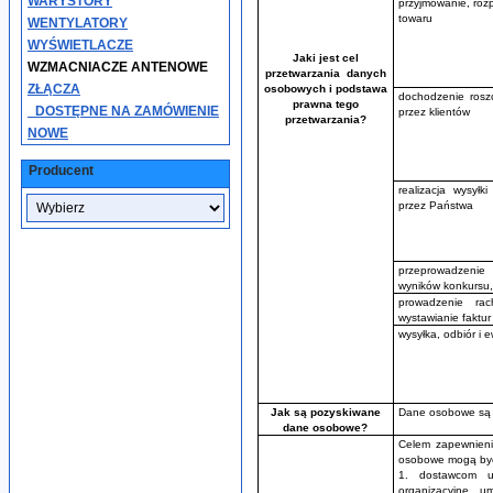
WARYSTORY
przyjmowanie, rozp
towaru
WENTYLATORY
WYŚWIETLACZE
Jaki jest cel
WZMACNIACZE ANTENOWE
przetwarzania danych
ZŁĄCZA
osobowych i podstawa
dochodzenie rosz
prawna tego
_DOSTĘPNE NA ZAMÓWIENIE
przez klientów
przetwarzania?
NOWE
Producent
realizacja wysyłk
przez Państwa
przeprowadzenie
wyników konkursu,
prowadzenie rach
wystawianie faktu
wysyłka, odbiór i 
Jak są pozyskiwane
Dane osobowe są 
dane osobowe?
Celem zapewnieni
osobowe mogą być
1. dostawcom us
organizacyjne, u