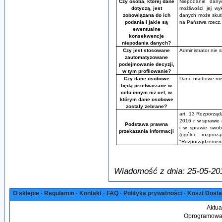
Czy osoba, której dane
Niepodanie dan
dotyczą, jest
możliwości jej 
zobowiązana do ich
danych może skut
podania i jakie są
na Państwa rzecz.
ewentualne
konsekwencje
niepodania danych?
Czy jest stosowane
Administrator nie
zautomatyzowane
podejmowanie decyzji,
w tym profilowanie?
Czy dane osobowe
Dane osobowe nie 
będą przetwarzane w
celu innym niż cel, w
którym dane osobowe
zostały zebrane?
art. 13 Rozporząd
2016 r. w sprawie
Podstawa prawna
i w sprawie swob
przekazania informacji
(ogólne rozpor
"Rozporządzeniem
Wiadomość z dnia: 25-05-20
O sklepie
·
Regulamin
·
Kontakt
·
FAQ
·
Polityka prywatności
·
Koszt Dost
Aktua
Oprogramowan