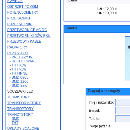
Cena
KWARCE
OSPRZĘT PC GSM
1-9
:
12,00 zł
POTENCJOMETRY
10-
:
10,00 zł
PRZEKAŹNIKI
PRZEŁĄCZNIKI
Galeria
PRZETWORNICE AC DC
PRZETWORNIKI DŹWIĘKU
PRZEWODY / KABLE
RADIATORY
REZYSTORY
-
PRECYZYJNE
-
REGULOWANE
-
THT <1W
-
THT >1W
-
THT INNE
-
SMD 0805
-
SMD 1206
-
SMD Inne
Zapytaj o szczegóły
SOCZEWKI LED
TERMISTORY
Imię i nazwisko:
TRANSFORMATORY
TRANSOPTORY
E-mail:
TRANZYSTORY
-
SMD
Telefon:
-
THT
Twoje pytanie:
UKŁADY SCALONE