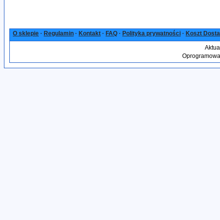
O sklepie
·
Regulamin
·
Kontakt
·
FAQ
·
Polityka prywatności
·
Koszt Dost
Aktua
Oprogramowan