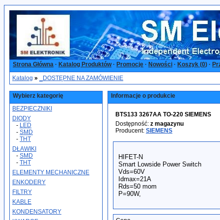
Strona Główna
·
Katalog Produktów
·
Promocje
·
Nowości
·
Koszyk (
0
)
·
Pr
Katalog
»
_DOSTĘPNE NA ZAMÓWIENIE
Wybierz kategorię
Informacje o produkcie
BEZPIECZNIKI
BTS133 3267AA TO-220 SIEMENS
DIODY
Dostępność:
z magazynu
-
LED
Producent:
SIEMENS
-
SMD
-
THT
DŁAWIKI
-
SMD
HIFET-N
-
THT
Smart Lowside Power Switch
Vds=60V
ELEMENTY MECHANICZNE
Idmax=21A
ENKODERY
Rds=50 mom
FILTRY
P=90W,
KABLE
KONDENSATORY