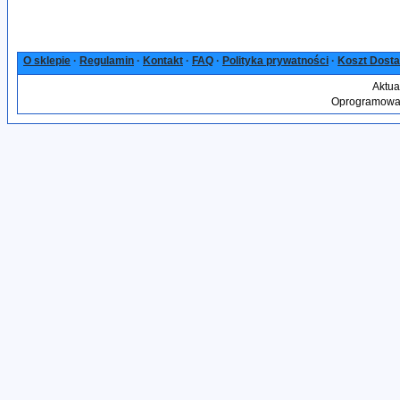
O sklepie
·
Regulamin
·
Kontakt
·
FAQ
·
Polityka prywatności
·
Koszt Dost
Aktua
Oprogramowan