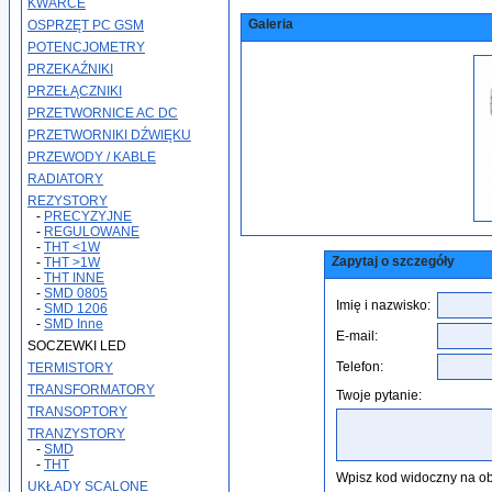
KWARCE
Galeria
OSPRZĘT PC GSM
POTENCJOMETRY
PRZEKAŹNIKI
PRZEŁĄCZNIKI
PRZETWORNICE AC DC
PRZETWORNIKI DŹWIĘKU
PRZEWODY / KABLE
RADIATORY
REZYSTORY
-
PRECYZYJNE
-
REGULOWANE
-
THT <1W
Zapytaj o szczegóły
-
THT >1W
-
THT INNE
-
SMD 0805
Imię i nazwisko:
-
SMD 1206
-
SMD Inne
E-mail:
SOCZEWKI LED
Telefon:
TERMISTORY
TRANSFORMATORY
Twoje pytanie:
TRANSOPTORY
TRANZYSTORY
-
SMD
-
THT
Wpisz kod widoczny na ob
UKŁADY SCALONE