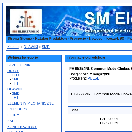
Strona Główna
·
Katalog Produktów
·
Promocje
·
Nowości
·
Koszyk (
0
)
·
Pr
Katalog
»
DŁAWIKI
»
SMD
Wybierz kategorię
Informacje o produkcie
BEZPIECZNIKI
PE-65854NL Common Mode Chokes 
DIODY
Dostępność:
z magazynu
-
LED
Producent:
PULSE
-
SMD
-
THT
DŁAWIKI
-
SMD
PE-65854NL Common Mode Choke
-
THT
ELEMENTY MECHANICZNE
ENKODERY
Cena
FILTRY
1-9
:
8,00 zł
KABLE
10-
:
7,00 zł
KONDENSATORY