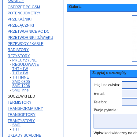
KWARCE
Galeria
OSPRZĘT PC GSM
POTENCJOMETRY
PRZEKAŹNIKI
PRZEŁĄCZNIKI
PRZETWORNICE AC DC
PRZETWORNIKI DŹWIĘKU
PRZEWODY / KABLE
RADIATORY
REZYSTORY
-
PRECYZYJNE
-
REGULOWANE
-
THT <1W
Zapytaj o szczegóły
-
THT >1W
-
THT INNE
-
SMD 0805
Imię i nazwisko:
-
SMD 1206
-
SMD Inne
E-mail:
SOCZEWKI LED
Telefon:
TERMISTORY
TRANSFORMATORY
Twoje pytanie:
TRANSOPTORY
TRANZYSTORY
-
SMD
-
THT
Wpisz kod widoczny na ob
UKŁADY SCALONE