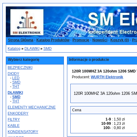
Strona Główna
·
Katalog Produktów
·
Promocje
·
Nowości
·
Koszyk (
0
)
·
Pr
Katalog
»
DŁAWIKI
»
SMD
Wybierz kategorię
Informacje o produkcie
BEZPIECZNIKI
120R 100MHZ 3A 120ohm 1206 SMD W
DIODY
Producent:
WURTH Elektronik
-
LED
-
SMD
-
THT
DŁAWIKI
120R 100MHZ 3A 120ohm 1206 SM
-
SMD
-
THT
ELEMENTY MECHANICZNE
Cena
ENKODERY
1-9
:
1,50 zł
FILTRY
10-99
:
1,23 zł
KABLE
100-
:
0,80 zł
KONDENSATORY