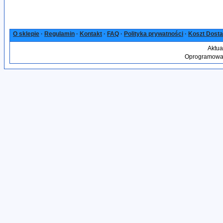
O sklepie
·
Regulamin
·
Kontakt
·
FAQ
·
Polityka prywatności
·
Koszt Dost
Aktua
Oprogramowan