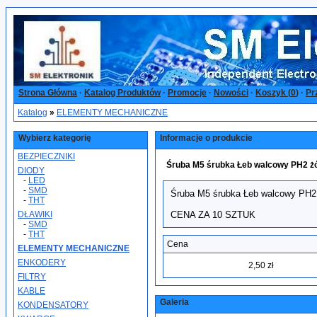
Strona Główna
·
Katalog Produktów
·
Promocje
·
Nowości
·
Koszyk (
0
)
·
Pr
Katalog
»
ELEMENTY MECHANICZNE
Wybierz kategorię
Informacje o produkcie
BEZPIECZNIKI
Śruba M5 śrubka Łeb walcowy PH2 żół
DIODY
-
LED
-
SMD
Śruba M5 śrubka Łeb walcowy PH2 
-
THT
DŁAWIKI
CENA ZA 10 SZTUK
-
SMD
-
THT
Cena
ELEMENTY MECHANICZNE
ENKODERY
2,50 zł
FILTRY
KABLE
Galeria
KONDENSATORY