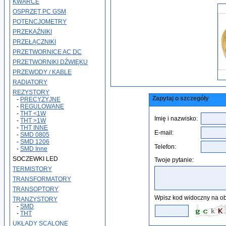
KWARCE
OSPRZĘT PC GSM
POTENCJOMETRY
PRZEKAŹNIKI
PRZEŁĄCZNIKI
PRZETWORNICE AC DC
PRZETWORNIKI DŹWIĘKU
PRZEWODY / KABLE
RADIATORY
REZYSTORY
Zapytaj o szczegóły
-
PRECYZYJNE
-
REGULOWANE
-
THT <1W
Imię i nazwisko:
-
THT >1W
-
THT INNE
E-mail:
-
SMD 0805
-
SMD 1206
Telefon:
-
SMD Inne
SOCZEWKI LED
Twoje pytanie:
TERMISTORY
TRANSFORMATORY
TRANSOPTORY
Wpisz kod widoczny na ob
TRANZYSTORY
-
SMD
-
THT
UKŁADY SCALONE