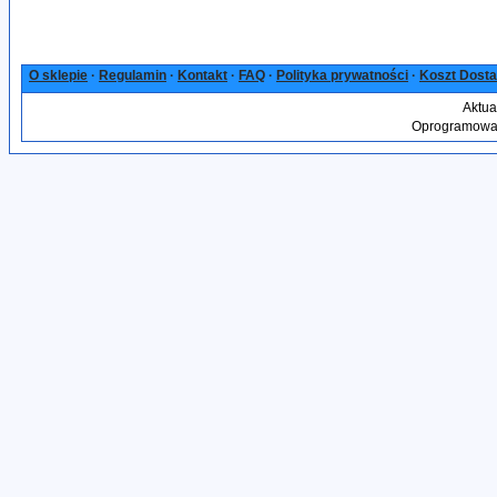
O sklepie
·
Regulamin
·
Kontakt
·
FAQ
·
Polityka prywatności
·
Koszt Dost
Aktua
Oprogramowan