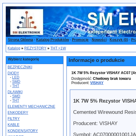
Strona Główna
·
Katalog Produktów
·
Promocje
·
Nowości
·
Koszyk (
0
)
·
Pr
Katalog
»
REZYSTORY
»
THT >1W
Wybierz kategorię
Informacje o produkcie
BEZPIECZNIKI
1K 7W 5% Rezystor VISHAY AC07 [4s
DIODY
-
LED
Dostępność:
Chwilowy brak towaru
-
SMD
Producent:
VISHAY
-
THT
DŁAWIKI
-
SMD
1K 7W 5% Rezystor VISH
-
THT
ELEMENTY MECHANICZNE
Cemented Wirewound Resis
ENKODERY
FILTRY
Producent: VISHAY
KABLE
KONDENSATORY
Symbol: AC07000001001JA