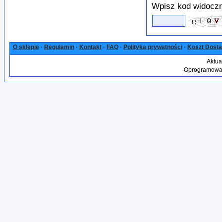
Wpisz kod widoczn
O sklepie
·
Regulamin
·
Kontakt
·
FAQ
·
Polityka prywatności
·
Koszt Dost
Aktua
Oprogramowan