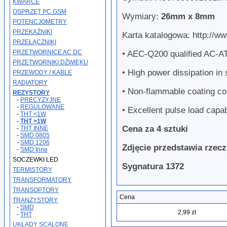
KWARCE
OSPRZĘT PC GSM
Wymiary:
26mm x 8mm
POTENCJOMETRY
PRZEKAŹNIKI
Karta katalogowa: http://w
PRZEŁĄCZNIKI
PRZETWORNICE AC DC
• AEC-Q200 qualified AC-AT
PRZETWORNIKI DŹWIĘKU
• High power dissipation in
PRZEWODY / KABLE
RADIATORY
• Non-flammable coating co
REZYSTORY
-
PRECYZYJNE
-
REGULOWANE
• Excellent pulse load capab
-
THT <1W
-
THT >1W
Cena za 4 sztuki
-
THT INNE
-
SMD 0805
-
SMD 1206
Zdjęcie przedstawia rzec
-
SMD Inne
SOCZEWKI LED
Sygnatura 1372
TERMISTORY
TRANSFORMATORY
TRANSOPTORY
Cena
TRANZYSTORY
-
SMD
2,99 zł
-
THT
UKŁADY SCALONE