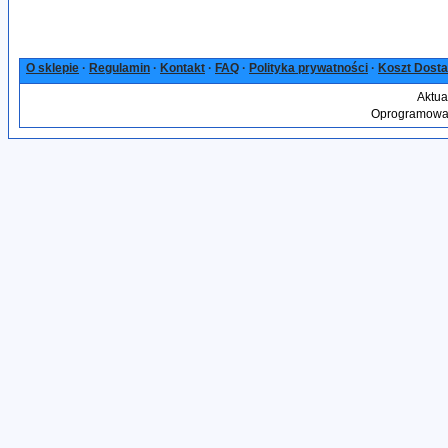
O sklepie
·
Regulamin
·
Kontakt
·
FAQ
·
Polityka prywatności
·
Koszt Dost
Aktua
Oprogramowan