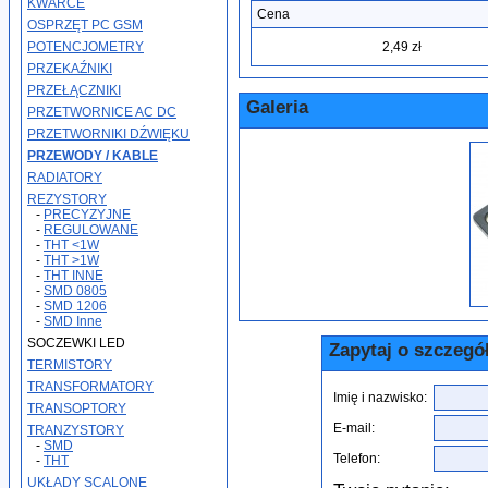
KWARCE
Cena
OSPRZĘT PC GSM
POTENCJOMETRY
2,49 zł
PRZEKAŹNIKI
PRZEŁĄCZNIKI
Galeria
PRZETWORNICE AC DC
PRZETWORNIKI DŹWIĘKU
PRZEWODY / KABLE
RADIATORY
REZYSTORY
-
PRECYZYJNE
-
REGULOWANE
-
THT <1W
-
THT >1W
-
THT INNE
-
SMD 0805
-
SMD 1206
-
SMD Inne
SOCZEWKI LED
Zapytaj o szczegó
TERMISTORY
TRANSFORMATORY
Imię i nazwisko:
TRANSOPTORY
E-mail:
TRANZYSTORY
-
SMD
Telefon:
-
THT
UKŁADY SCALONE