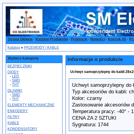
Strona Główna
·
Katalog Produktów
·
Promocje
·
Nowości
·
Koszyk (
0
)
·
Pr
Katalog
»
PRZEWODY / KABLE
Wybierz kategorię
Informacje o produkcie
BEZPIECZNIKI
Uchwyt samoprzylepny do kabli 28x2
DIODY
-
LED
-
SMD
Uchwyt samoprzylepny do 
-
THT
DŁAWIKI
Typ akcesoriów do kabli: 
-
SMD
Kolor: czarny
-
THT
Zastosowanie akcesoriów d
ELEMENTY MECHANICZNE
Temperatura pracy: -40
°
- 
ENKODERY
FILTRY
CENA ZA 2 SZTUKI
KABLE
Sygnatura: 1744
KONDENSATORY