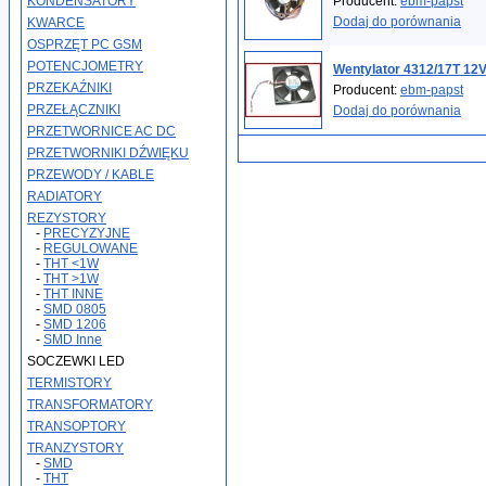
KONDENSATORY
Producent:
ebm-papst
Dodaj do porównania
KWARCE
OSPRZĘT PC GSM
POTENCJOMETRY
Wentylator 4312/17T 12
PRZEKAŹNIKI
Producent:
ebm-papst
PRZEŁĄCZNIKI
Dodaj do porównania
PRZETWORNICE AC DC
PRZETWORNIKI DŹWIĘKU
PRZEWODY / KABLE
RADIATORY
REZYSTORY
-
PRECYZYJNE
-
REGULOWANE
-
THT <1W
-
THT >1W
-
THT INNE
-
SMD 0805
-
SMD 1206
-
SMD Inne
SOCZEWKI LED
TERMISTORY
TRANSFORMATORY
TRANSOPTORY
TRANZYSTORY
-
SMD
-
THT