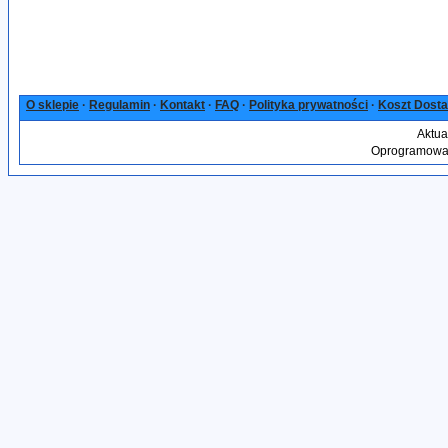
O sklepie
·
Regulamin
·
Kontakt
·
FAQ
·
Polityka prywatności
·
Koszt Dost
Aktua
Oprogramowan