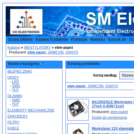
Strona Główna
·
Katalog Produktów
·
Promocje
·
Nowości
·
Koszyk (
0
)
·
Pr
Katalog
»
WENTYLATORY
»
ebm-papst
Producent:
ebm-papst
,
JAMICON
,
SANYO
Wybierz kategorię
Katalog produktów
BEZPIECZNIKI
Sortuj według:
DIODY
-
LED
-
SMD
ebm-papst
,
JAMICON
,
SANYO
-
THT
DŁAWIKI
-
SMD
8412N/2GLE Wentylato
-
THT
37mA 0.45W [1szt]
ELEMENTY MECHANICZNE
Producent:
ebm-papst
ENKODERY
Dodaj do porównania
FILTRY
KABLE
Wentylator 12V ebempl