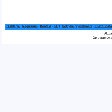
O sklepie
·
Regulamin
·
Kontakt
·
FAQ
·
Polityka prywatności
·
Koszt Dost
Aktua
Oprogramowan