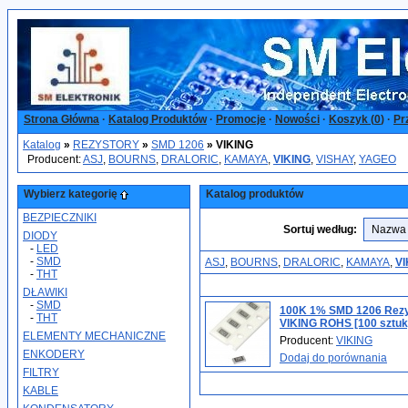
Strona Główna
·
Katalog Produktów
·
Promocje
·
Nowości
·
Koszyk (
0
)
·
Pr
Katalog
»
REZYSTORY
»
SMD 1206
»
VIKING
Producent:
ASJ
,
BOURNS
,
DRALORIC
,
KAMAYA
,
VIKING
,
VISHAY
,
YAGEO
Wybierz kategorię
Katalog produktów
BEZPIECZNIKI
Sortuj według:
DIODY
-
LED
-
SMD
ASJ
,
BOURNS
,
DRALORIC
,
KAMAYA
,
VI
-
THT
DŁAWIKI
-
SMD
100K 1% SMD 1206 Rez
-
THT
VIKING ROHS [100 sztuk
ELEMENTY MECHANICZNE
Producent:
VIKING
ENKODERY
Dodaj do porównania
FILTRY
KABLE