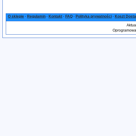
O sklepie
·
Regulamin
·
Kontakt
·
FAQ
·
Polityka prywatności
·
Koszt Dost
Aktua
Oprogramowan