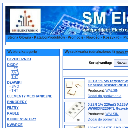
Strona Główna
·
Katalog Produktów
·
Promocje
·
Nowości
·
Koszyk (
0
)
·
Pr
Wybierz kategorię
Wyszukiwarka (odnaleziono: 4)
nowe w
BEZPIECZNIKI
Sortuj według:
DIODY
-
LED
-
SMD
-
THT
0.01R 1% 5W rezystor
DŁAWIKI
air sense resistor R010 
-
SMD
-
THT
Producent:
WALSIN
Dodaj do porównania
ELEMENTY MECHANICZNE
ENKODERY
0.22R 1% 220mΩ 0.125
FILTRY
WW08XR220FTL Rezysto
KABLE
Producent:
WALSIN
KONDENSATORY
Dodaj do porównania
KWARCE