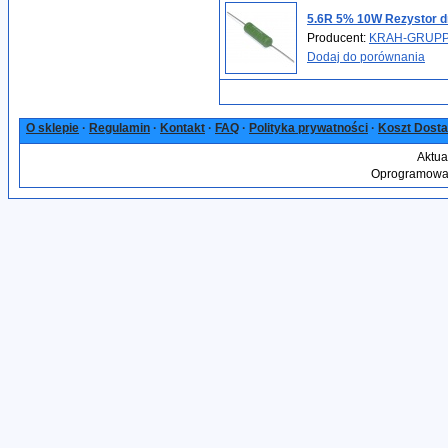
5.6R 5% 10W Rezystor d
Producent:
KRAH-GRUP
Dodaj do porównania
O sklepie
·
Regulamin
·
Kontakt
·
FAQ
·
Polityka prywatności
·
Koszt Dost
Aktua
Oprogramowan