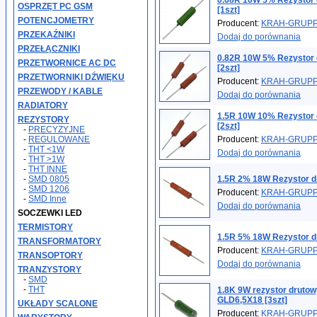
0.68R 10W 5% Rezystor
OSPRZĘT PC GSM
[1szt]
POTENCJOMETRY
Producent:
KRAH-GRUP
PRZEKAŹNIKI
Dodaj do porównania
PRZEŁĄCZNIKI
0.82R 10W 5% Rezystor
PRZETWORNICE AC DC
[2szt]
PRZETWORNIKI DŹWIĘKU
Producent:
KRAH-GRUP
PRZEWODY / KABLE
Dodaj do porównania
RADIATORY
1.5R 10W 10% Rezystor
REZYSTORY
[2szt]
-
PRECYZYJNE
-
REGULOWANE
Producent:
KRAH-GRUP
-
THT <1W
Dodaj do porównania
-
THT >1W
-
THT INNE
-
SMD 0805
1.5R 2% 18W Rezystor d
-
SMD 1206
Producent:
KRAH-GRUP
-
SMD Inne
Dodaj do porównania
SOCZEWKI LED
TERMISTORY
1.5R 5% 18W Rezystor d
TRANSFORMATORY
Producent:
KRAH-GRUP
TRANSOPTORY
Dodaj do porównania
TRANZYSTORY
-
SMD
-
THT
1.8K 9W rezystor druto
GLD6,5X18 [3szt]
UKŁADY SCALONE
Producent:
KRAH-GRUP