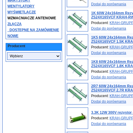
WARYSTORY
Dodaj do porównania
WENTYLATORY
WYŚWIETLACZE
1K 60W 24x164mm Rez
ZS24X165VCF KRAH-RW
WZMACNIACZE ANTENOWE
Producent:
KRAH-GRUP
ZŁĄCZA
Dodaj do porównania
_DOSTĘPNE NA ZAMÓWIENIE
NOWE
1K5 60W 24x164mm Re
ZS24X165VCF 1.5K KR
Producent
Producent:
KRAH-GRUP
Dodaj do porównania
1K8 60W 24x164mm Re
ZS24X165VCF 1.8K KR
Producent:
KRAH-GRUP
Dodaj do porównania
2R7 60W 24x164mm Re
ZS24X165VCF 2.7R KR
Producent:
KRAH-GRUP
Dodaj do porównania
3.3K 12W 300V rezystor
Producent:
KRAH-GRUP
Dodaj do porównania