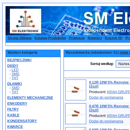
Strona Główna
·
Katalog Produktów
·
Promocje
·
Nowości
·
Koszyk (
0
)
·
Pr
Wybierz kategorię
Wyszukiwarka (odnaleziono: 51)
nowe 
BEZPIECZNIKI
Sortuj według:
DIODY
-
LED
-
SMD
-
THT
0.12R 10W 5% Rezystor
DŁAWIKI
[2szt]
-
SMD
-
THT
Producent:
KRAH-GRUP
Dodaj do porównania
ELEMENTY MECHANICZNE
ENKODERY
0.47R 10W 5% Rezystor
FILTRY
[2szt]
KABLE
Producent:
KRAH-GRUP
KONDENSATORY
Dodaj do porównania
KWARCE