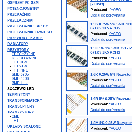
1.3R 5% 0.25W Rezysto
OSPRZĘT PC GSM
[200szt]
POTENCJOMETRY
Producent:
YAGEO
PRZEKAŹNIKI
Dodaj do porównania
PRZEŁĄCZNIKI
1.5K 0.75W 5% SMD 201
PRZETWORNICE AC DC
071K5 1K5 ROHS
PRZETWORNIKI DŹWIĘKU
Producent:
YAGEO
PRZEWODY / KABLE
Dodaj do porównania
RADIATORY
1.5K 1W 1% SMD 2512 
REZYSTORY
071K5 1K5 ROHS
-
PRECYZYJNE
-
REGULOWANE
Producent:
YAGEO
-
THT <1W
Dodaj do porównania
-
THT >1W
-
THT INNE
-
SMD 0805
1.6K 0.25W 5% Rezystor
-
SMD 1206
Producent:
YAGEO
-
SMD Inne
Dodaj do porównania
SOCZEWKI LED
TERMISTORY
1.6R 5% 0.25W Rezystor
TRANSFORMATORY
Producent:
YAGEO
TRANSOPTORY
Dodaj do porównania
TRANZYSTORY
-
SMD
-
THT
1.8M 5% 0.25W Rezystor
UKŁADY SCALONE
Producent:
YAGEO