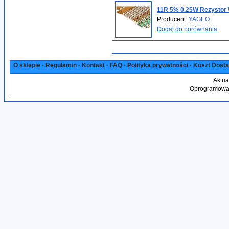
11R 5% 0.25W Rezystor
Producent:
YAGEO
Dodaj do porównania
O sklepie
·
Regulamin
·
Kontakt
·
FAQ
·
Polityka prywatności
·
Koszt Dost
Aktua
Oprogramowan