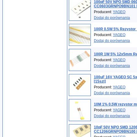
100pF 50V NPO SMD 06
CC0603GRNPO9BN101 R
Producent:
YAGEO
Dodaj do porównania
100R 0.5W 5% Rezystor 
Producent:
YAGEO
Dodaj do porównania
100R 1W 5% 12x5mm Re
Producent:
YAGEO
Dodaj do porównania
100uF 16V YAGEO SC 5
[15szt]
Producent:
YAGEO
Dodaj do porównania
10M 1% 0.5W rezystor m
Producent:
YAGEO
Dodaj do porównania
10pF 50V NPO SMD 120
CC1206GRNPO9BN100 Kon