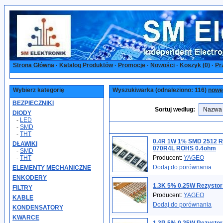
Strona Główna
·
Katalog Produktów
·
Promocje
·
Nowości
·
Koszyk (
0
)
·
Pr
Wybierz kategorię
Wyszukiwarka (odnaleziono: 116)
nowe
BEZPIECZNIKI
Sortuj według:
DIODY
-
LED
-
SMD
-
THT
0.4R 1W 1% SMD 2512 
DŁAWIKI
070R4L ROHS 0.4ohm
-
SMD
-
THT
Producent:
YAGEO
Dodaj do porównania
ELEMENTY MECHANICZNE
ENKODERY
1.3K 5% 0.25W Rezystor
FILTRY
Producent:
YAGEO
KABLE
Dodaj do porównania
KONDENSATORY
KWARCE