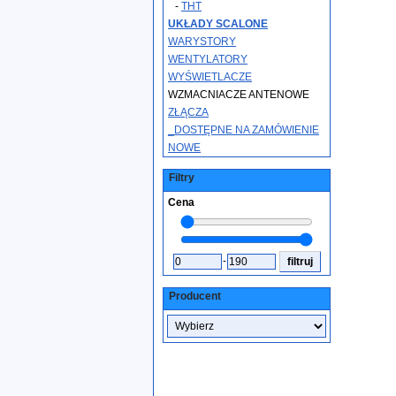
-
THT
UKŁADY SCALONE
WARYSTORY
WENTYLATORY
WYŚWIETLACZE
WZMACNIACZE ANTENOWE
ZŁĄCZA
_DOSTĘPNE NA ZAMÓWIENIE
NOWE
Filtry
Cena
-
Producent