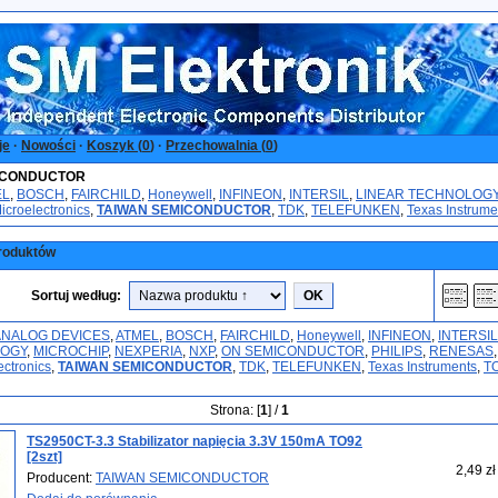
je
·
Nowości
·
Koszyk (
0
)
·
Przechowalnia (
0
)
ICONDUCTOR
EL
,
BOSCH
,
FAIRCHILD
,
Honeywell
,
INFINEON
,
INTERSIL
,
LINEAR TECHNOLOG
icroelectronics
,
TAIWAN SEMICONDUCTOR
,
TDK
,
TELEFUNKEN
,
Texas Instrume
roduktów
Sortuj według:
ANALOG DEVICES
,
ATMEL
,
BOSCH
,
FAIRCHILD
,
Honeywell
,
INFINEON
,
INTERSIL
OGY
,
MICROCHIP
,
NEXPERIA
,
NXP
,
ON SEMICONDUCTOR
,
PHILIPS
,
RENESAS
,
ctronics
,
TAIWAN SEMICONDUCTOR
,
TDK
,
TELEFUNKEN
,
Texas Instruments
,
T
Strona: [
1
] /
1
TS2950CT-3.3 Stabilizator napięcia 3.3V 150mA TO92
[2szt]
2,49 zł
Producent:
TAIWAN SEMICONDUCTOR