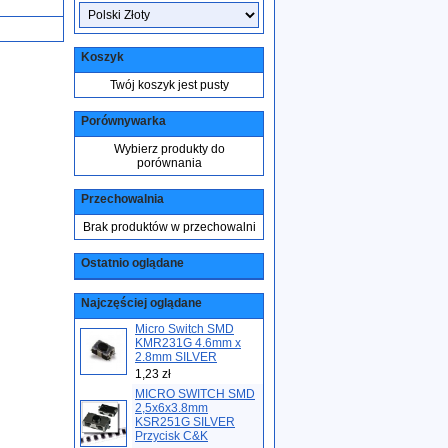
Koszyk
Twój koszyk jest pusty
Porównywarka
Wybierz produkty do
porównania
Przechowalnia
Brak produktów w przechowalni
Ostatnio oglądane
Najczęściej oglądane
Micro Switch SMD
KMR231G 4.6mm x
2.8mm SILVER
1,23 zł
MICRO SWITCH SMD
2,5x6x3.8mm
KSR251G SILVER
Przycisk C&K