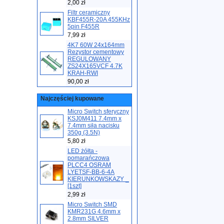
2,00 zł
Filtr ceramiczny
KBF455R-20A 455KHz
5pin F455R
7,99 zł
4K7 60W 24x164mm
Rezystor cementowy
REGULOWANY
ZS24X165VCF 4.7K
KRAH-RWI
90,00 zł
Najczęściej kupowane
Micro Switch sferyczny
KSJ0M411 7.4mm x
7.4mm siła nacisku
350g (3.5N)
5,80 zł
LED żółta -
pomarańczowa
PLCC4 OSRAM
LYETSF-BB-6-4A
KIERUNKOWSKAZY _
[1szt]
2,99 zł
Micro Switch SMD
KMR231G 4.6mm x
2.8mm SILVER