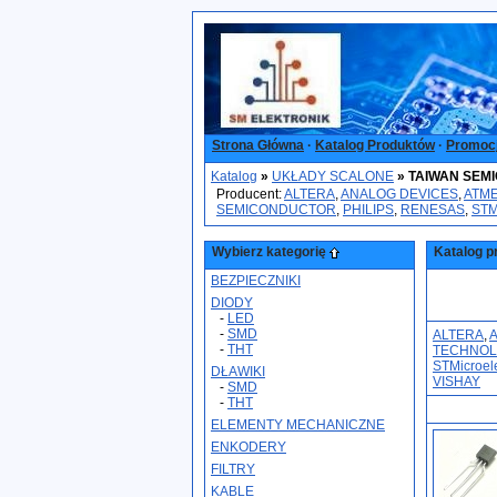
Strona Główna
·
Katalog Produktów
·
Promoc
Katalog
»
UKŁADY SCALONE
»
TAIWAN SEM
Producent:
ALTERA
,
ANALOG DEVICES
,
ATM
SEMICONDUCTOR
,
PHILIPS
,
RENESAS
,
STM
Wybierz kategorię
Katalog p
BEZPIECZNIKI
DIODY
-
LED
-
SMD
ALTERA
,
-
THT
TECHNOL
STMicroele
DŁAWIKI
VISHAY
-
SMD
-
THT
ELEMENTY MECHANICZNE
ENKODERY
FILTRY
KABLE