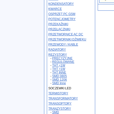
KONDENSATORY
KWARCE
OSPRZĘT PC GSM
POTENCJOMETRY
PRZEKAŹNIKI
PRZEŁĄCZNIKI
PRZETWORNICE AC DC
PRZETWORNIKI DŹWIĘKU
PRZEWODY / KABLE
RADIATORY
REZYSTORY
-
PRECYZYJNE
-
REGULOWANE
-
THT <1W
-
THT >1W
-
THT INNE
-
SMD 0805
-
SMD 1206
-
SMD Inne
SOCZEWKI LED
TERMISTORY
TRANSFORMATORY
TRANSOPTORY
TRANZYSTORY
-
SMD