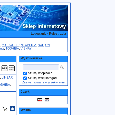
Logowanie
·
Rejestracja
Y
,
MICROCHIP
,
NEXPERIA
,
NXP
,
ON
nts
,
TOSHIBA
,
VISHAY
Wyszukiwarka
Szukaj w opisach
,
LINEAR
Szukaj w tej kategorii
Zaawansowane wyszukiwanie
OSHIBA
,
Język
Waluta