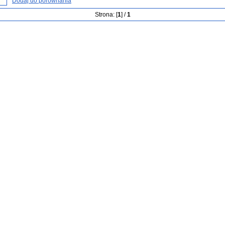
Dodaj do porównania
Strona: [
1
] /
1